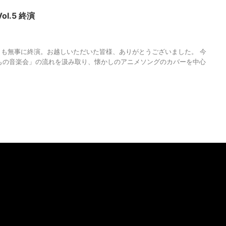
l.5 終演
AGUMA
,
マンスリーコンサートVol.5
,
人の性質
,
分析
,
哲学
,
物語
,
生き方
,
自
も無事に終演。お越しいただいた皆様、ありがとうございました。 今
もの音楽会」の流れを汲み取り、懐かしのアニメソングのカバーを中心