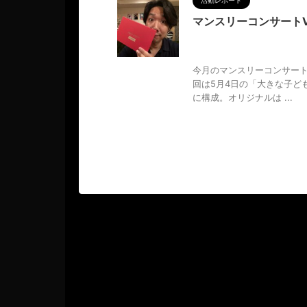
活動レポート
マンスリーコンサートVo
2024/5/20
Hiz'BAR
,
M
主公演
,
調和
,
音楽
今月のマンスリーコンサート
回は5月4日の「大きな子ど
に構成。オリジナルは ...