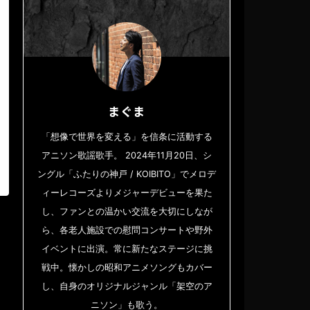
まぐま
「想像で世界を変える」を信条に活動する
アニソン歌謡歌手。 2024年11月20日、シ
ングル「ふたりの神戸 / KOIBITO」でメロデ
ィーレコーズよりメジャーデビューを果た
し、ファンとの温かい交流を大切にしなが
ら、各老人施設での慰問コンサートや野外
イベントに出演。常に新たなステージに挑
戦中。懐かしの昭和アニメソングもカバー
し、自身のオリジナルジャンル「架空のア
ニソン」も歌う。