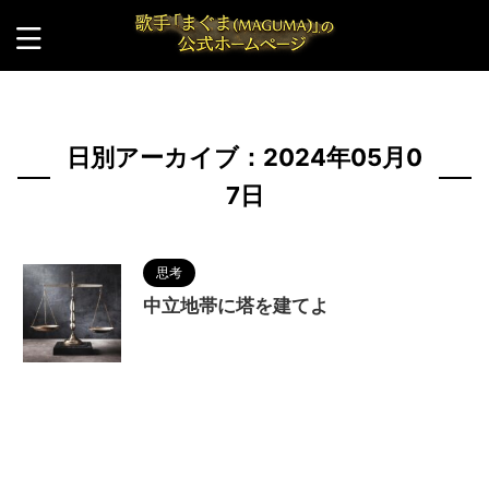
HOME
>
2024年
>
5月
>
7日
日別アーカイブ：2024年05月0
7日
思考
中立地帯に塔を建てよ
2024/5/8
MAGUMA
,
バランス
,
人の性質
,
分析
,
哲学
,
物語
,
理解しようとする心
,
生き方
,
考え
方
,
調和