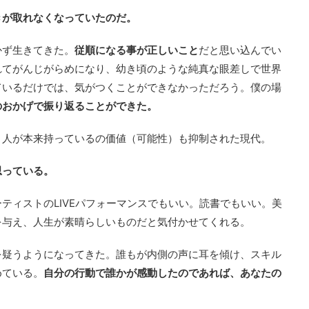
きが取れなくなっていたのだ。
かず生きてきた。
従順になる事が正しいこと
だと思い込んでい
れてがんじがらめになり、幼き頃のような純真な眼差しで世界
ているだけでは、気がつくことができなかっただろう。僕の場
のおかげで振り返ることができた。
。人が本来持っているの価値（可能性）も抑制された現代。
思っている。
ティストのLIVEパフォーマンスでもいい。読書でもいい。美
を与え、人生が素晴らしいものだと気付かせてくれる。
を疑うようになってきた。誰もが内側の声に耳を傾け、スキル
めている。
自分の行動で誰かが感動したのであれば、あなたの
。