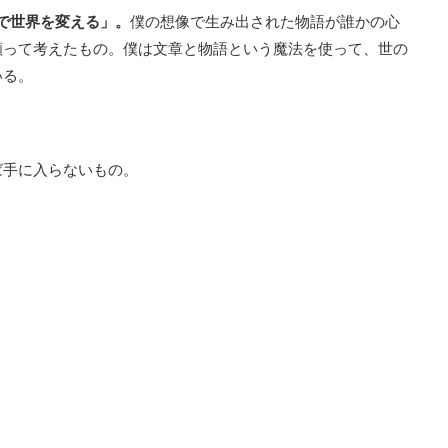
想像で世界を変える」。
僕の想像で生み出された物語が誰かの心
願って考えたもの。僕は文章と物語という魔法を使って、世の
いる。
ば手に入らないもの。
。