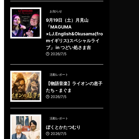
お知らせ
9月19日（土）月見山
「MAGUMA
×LJ.English&Okusama(fro
mイギリス)スペシャルライ
ブ」 in つどい処さま吉
2026/7/5
活動レポート
【物語音楽】ライオンの息子
たち - まぐま
2026/7/5
活動レポート
ぼくとかたつむり
2026/7/5