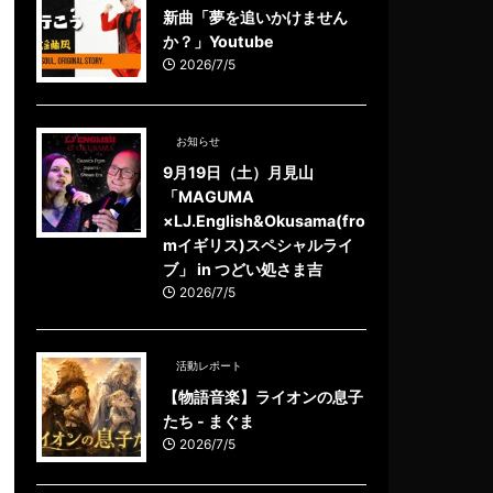
新曲「夢を追いかけません
か？」Youtube
2026/7/5
お知らせ
9月19日（土）月見山
「MAGUMA
×LJ.English&Okusama(fro
mイギリス)スペシャルライ
ブ」 in つどい処さま吉
2026/7/5
活動レポート
【物語音楽】ライオンの息子
たち - まぐま
2026/7/5