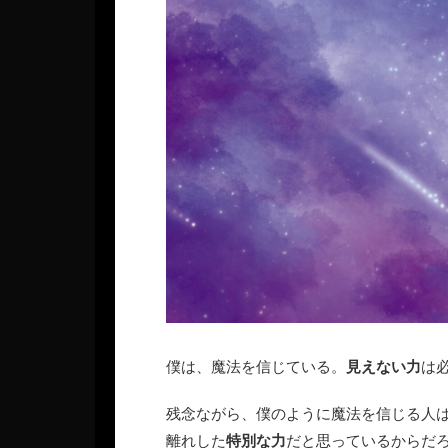
僕は、魔法を信じている。
見えない力
は
残念ながら、僕のように魔法を信じる人
離れした
特別な力
だと思っているからだ