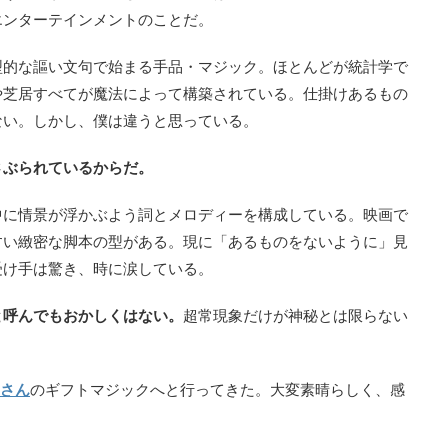
エンターテインメントのことだ。
型的な謳い文句で始まる手品・マジック。ほとんどが統計学で
や芝居すべてが魔法によって構築されている。仕掛けあるもの
ない。しかし、僕は違うと思っている。
さぶられているからだ。
中に情景が浮かぶよう詞とメロディーを構成している。映画で
すい緻密な脚本の型がある。現に「あるものをないように」見
受け手は驚き、時に涙している。
と呼んでもおかしくはない。
超常現象だけが神秘とは限らない
）さん
のギフトマジックへと行ってきた。大変素晴らしく、感