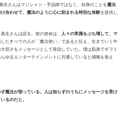
し真生さんはマジシャン・手品師ではなく、自身のことを
魔法
掛け合わせて、魔法のように心に刻まれる特別な体験
を提供し
と真生さんは語る。彼の使命は、
人々の常識をぶち壊して、マ
場したすべての人が「魔法使い」であると伝え、生きていく中
の大切さをメッセージとして発信していた。僕は肌身でギフト
あらゆるエンターテインメントに共通していると感慨を覚え
必ず魔法が宿っている。人は知らずのうちにメッセージを受け
ているのだと。