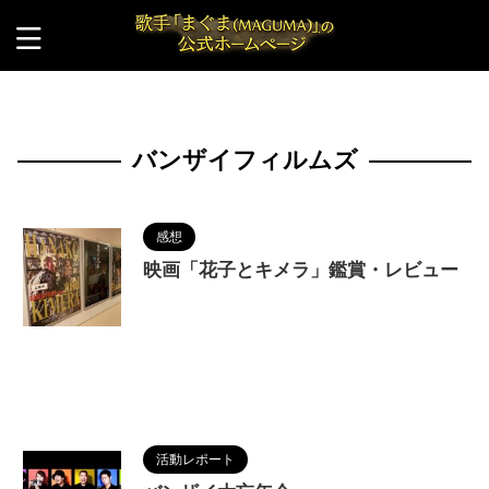
HOME
>
バンザイフィルムズ
バンザイフィルムズ
感想
映画「花子とキメラ」鑑賞・レビュー
2024/3/27
MAGUMA
,
THE HIMIKO
LEGEND OF YAMATAIKOKU
,
カントク
,
シアター
セブン
,
バンザイフィルムズ
,
上木椛
,
人の性質
,
分
析
,
十三
,
哲学
,
映画
,
物語
,
生き方
,
花子とキメラ
,
調和
,
鬼村悠希
活動レポート