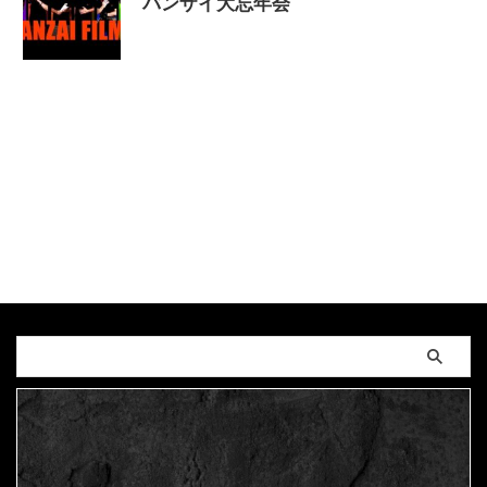
バンザイ大忘年会
2023/12/23
BANZAIFILMS
,
MAGUMA
,
ド
ラマ
,
バンザイフィルムズ
,
人の性質
,
分析
,
哲学
,
役
者
,
撮影
,
映画
,
物語
,
生き方
,
監督
,
脚本
,
調和