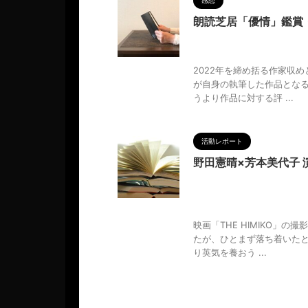
感想
朗読芝居「優情」鑑賞
2023/8/21
MAGUMA
,
芝居
,
物語
,
脚本
,
芳本美代子
,
2022年を締め括る作家収
が自身の執筆した作品とな
うより作品に対する評 ...
活動レポート
野田憲晴×芳本美代子 
2023/1/2
MAGUMA
,
T
析
,
台本
,
哲学
,
志藤彩那
,
朗読
ント
,
物語
,
舞台「優情」
,
芳本
映画「THE HIMIKO」
たが、ひとまず落ち着いた
り英気を養おう ...