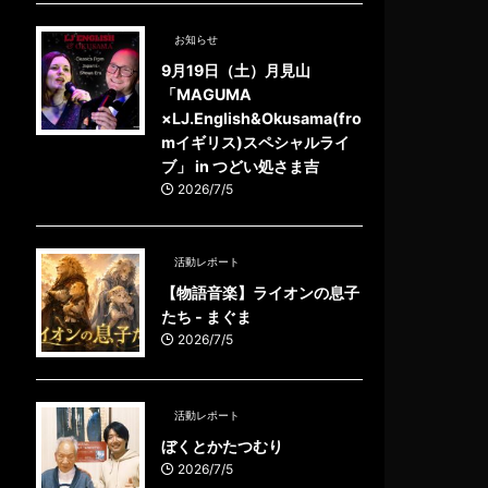
お知らせ
9月19日（土）月見山
「MAGUMA
×LJ.English&Okusama(fro
mイギリス)スペシャルライ
ブ」 in つどい処さま吉
2026/7/5
活動レポート
【物語音楽】ライオンの息子
たち - まぐま
2026/7/5
活動レポート
ぼくとかたつむり
2026/7/5