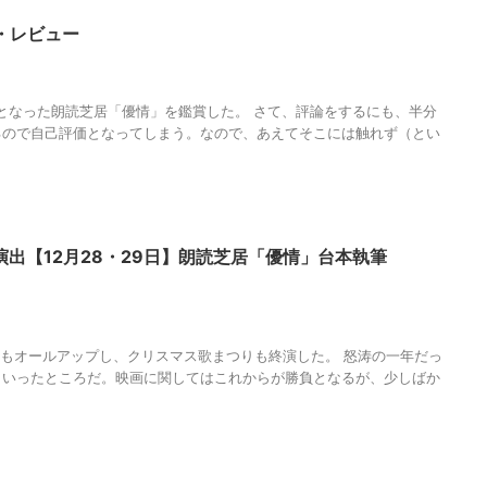
・レビュー
TSUMUGIJAPAN
,
みっちょん
,
人の性質
,
優情
,
分析
,
哲学
,
朗読
,
朗読劇
,
朗読
調和
めとなった朗読芝居「優情」を鑑賞した。 さて、評論をするにも、半分
るので自己評価となってしまう。なので、あえてそこには触れず（とい
演出【12月28・29日】朗読芝居「優情」台本執筆
SUMUGIJAPAN
,
みっちょん
,
三鷹RIスタジオ
,
五宝孝一
,
人の性質
,
優情
,
分
劇
,
松井友作
,
森下雅子
,
森山国史
,
武口奈々子
,
水樹和也
,
清月エンターテインメ
美代子
,
調和
,
近藤哲也
,
野田憲晴
,
長谷川鈴
の撮影もオールアップし、クリスマス歌まつりも終演した。 怒涛の一年だっ
といったところだ。映画に関してはこれからが勝負となるが、少しばか