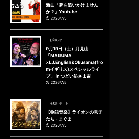
新曲「夢を追いかけません
か？」Youtube
2026/7/5
お知らせ
9月19日（土）月見山
「MAGUMA
×LJ.English&Okusama(fro
mイギリス)スペシャルライ
ブ」 in つどい処さま吉
2026/7/5
活動レポート
【物語音楽】ライオンの息子
たち - まぐま
2026/7/5