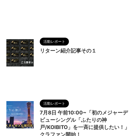
活動レポート
リターン紹介記事その１
2024/6/17
CAMPFIRE
,
KOIBITO
,
MAGUMA
,
ご支援
,
ふたりの神戸
,
クラウドファン
ディング
,
メジャーシングル
,
メジャーデビュー
,
リ
ターン
,
人の性質
,
分析
,
哲学
,
少額支援
,
物語
,
生き
方
,
調和
,
高額支援
活動レポート
7月8日 午前10:00~「初のメジャーデ
ビューシングル「ふたりの神
戸/KOIBITO」を一斉に提供したい！」
クラファン開始！