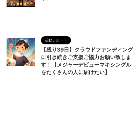
2024/8/2
KOIBITO
,
MAGUMA
,
ふたりの神
戸
,
ソロコンサート
,
メジャーデビュー
,
人の性質
,
分析
,
哲学
,
物語
,
生き方
,
調和
活動レポート
【残り39日】クラウドファンディング
に引き続きご支援ご協力お願い致しま
す！【メジャーデビューマキシングル
をたくさんの人に届けたい】
2024/7/23
CAMPFIRE
,
KOIBITO
,
MAGUMA
,
ふたりの神戸
,
クラウドファンディン
グ
,
メジャーデビュー
,
人の性質
,
分析
,
哲学
,
物語
,
生き方
,
調和