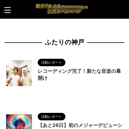
HOME
>
ふたりの神戸
ふたりの神戸
活動レポート
レコーディング完了！新たな音楽の幕
開け
2024/8/10
KOIBITO
,
MAGUMA
,
ふたりの
神戸
,
メジャーデビュー
,
レコーディング
,
人の性質
,
分析
,
哲学
,
物語
,
生き方
,
調和
活動レポート
【あと26日】初のメジャーデビューシ