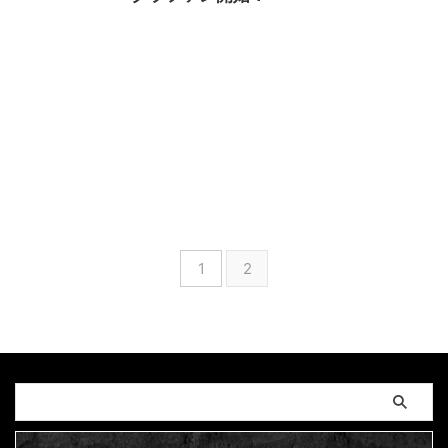
2024/6/17
1stメジャーシングル
,
6月26日
開始
,
CAMPFIRE
,
KOIBITO
,
MAGUMA
,
お気に入り
登録よろしくお願いします
,
ふたりの神戸
,
クラウ
ドファンディング
,
メジャーデビュー
,
人の性質
,
分
析
,
哲学
,
物語
,
生き方
,
調和
1
2