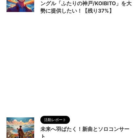
ングル「ふたりの神戸/KOIBITO」を大
勢に提供したい！【残り37%】
2024/8/5
KOIBITO
,
MAGUMA
,
ふたりの神
戸
,
クラウドファンディング
,
メジャーデビュー
,
人
の性質
,
分析
,
哲学
,
歌手
,
歌謡曲
,
歌謡界
,
物語
,
生
き方
,
調和
活動レポート
未来へ羽ばたく！新曲とソロコンサー
ト