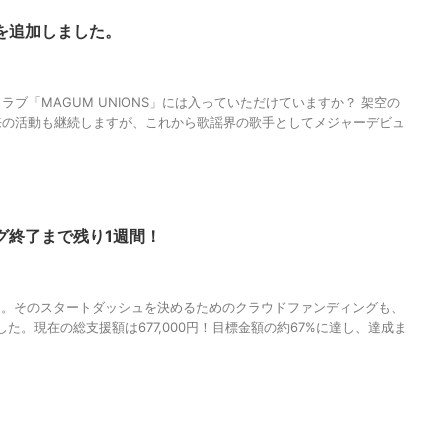
を追加しました。
E
,
MAGUMA
,
オンラインサロン
,
ファンクラブ
,
人の性質
,
分析
,
哲学
,
物語
,
生
ブ「MAGUM UNIONS」には入っていただけていますか？ 架空の
来の活動も継続しますが、これから歌謡界の歌手としてメジャーデビュ
グ終了まで残り1週間！
,
KOIBITO
,
MAGUMA
,
ふたりの神戸
,
クラウドファンディング
,
メジャーデビ
語
,
生き方
,
調和
ー。そのスタートダッシュを決めるためのクラウドファンディングも、
た。現在の総支援額は677,000円！目標金額の約67%に達し、達成ま