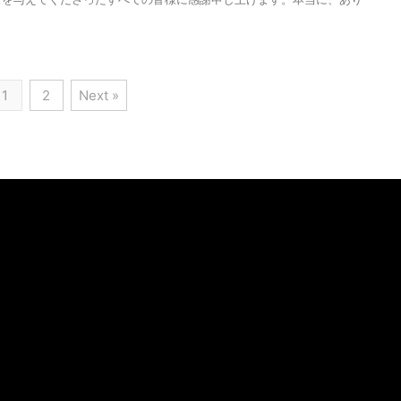
1
2
Next »