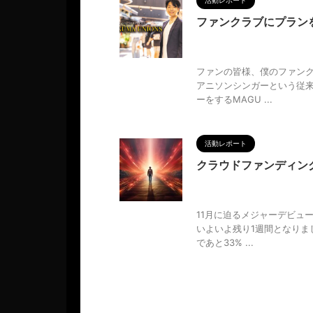
活動レポート
ファンクラブにプラン
2024/10/21
CAMPFIR
き方
,
調和
ファンの皆様、僕のファンクラ
アニソンシンガーという従
ーをするMAGU ...
活動レポート
クラウドファンディン
2024/8/24
CAMPFIRE
ュー
,
人の性質
,
分析
,
哲学
,
物
11月に迫るメジャーデビュ
いよいよ残り1週間となりまし
であと33% ...