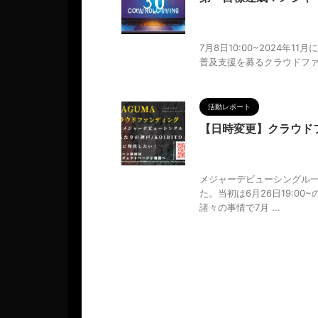
2024/7/9
CAMPFIRE
,
デビュー
,
人の性質
,
分析
,
哲学
7月8日10:00~2024年1
普及支援を募るクラウドファ
活動レポート
【日時変更】クラウドフ
2024/6/17
7月8日午前1
学
,
日時変更
,
物語
,
生き方
,
調
メジャーデビューシングル
た。当初は6月26日19:
諸々の事情で7月 ...