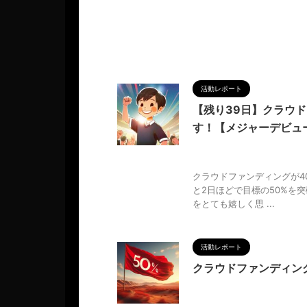
活動レポート
【残り39日】クラウ
す！【メジャーデビュ
2024/7/23
CAMPFIRE
ュー
,
人の性質
,
分析
,
哲学
,
物
クラウドファンディングが4
と2日ほどで目標の50%を
をとても嬉しく思 ...
活動レポート
クラウドファンディン
2024/7/19
50%
,
CAMP
析
,
哲学
,
物語
,
生き方
,
調和