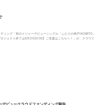
で
,
MAGUMA
,
クラウドファンディング
,
クラウドファンディング名鑑
,
メジャ
学
,
掲載
,
歌謡界の歌手
,
物語
,
生き方
,
調和
ディング「初のメジャーデビューシングル「ふたりの神戸/KOIBITO」
ロジェクト終了は8月31日0:00】ご支援はこちらへ！」が、クラウド
ーデビュークラウドファンディング報告