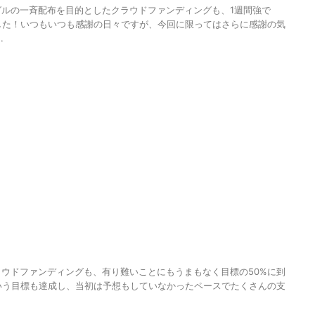
ルの一斉配布を目的としたクラウドファンディングも、1週間強で
した！いつもいつも感謝の日々ですが、今回に限ってはさらに感謝の気
.
,
MAGUMA
,
クラウドファンディング
,
メジャーデビュー
,
人の性質
,
分析
,
哲
ウドファンディングも、有り難いことにもうまもなく目標の50%に到
いう目標も達成し、当初は予想もしていなかったペースでたくさんの支