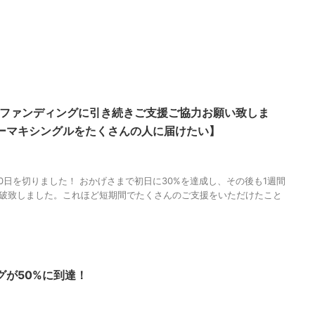
ドファンディングに引き続きご支援ご協力お願い致しま
ーマキシングルをたくさんの人に届けたい】
,
KOIBITO
,
MAGUMA
,
ふたりの神戸
,
クラウドファンディング
,
メジャーデビ
語
,
生き方
,
調和
0日を切りました！ おかげさまで初日に30%を達成し、その後も1週間
突破致しました。これほど短期間でたくさんのご支援をいただけたこと
グが50%に到達！
FIRE
,
MAGUMA
,
クラウドファンディング
,
メジャーデビュー
,
人の性質
,
分