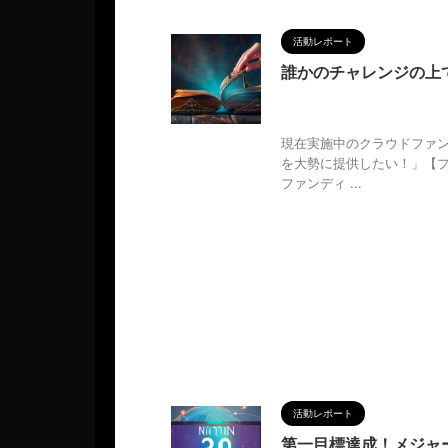
活動レポート
誰かのチャレンジの上
2024/7/13
CAMPFIRE
ーデビュー
,
人の性質
,
分析
,
哲
現在実施中のクラウドファン
を大勢に提供したい！」【プ
ファンディ ...
活動レポート
第一目標達成！メジャ