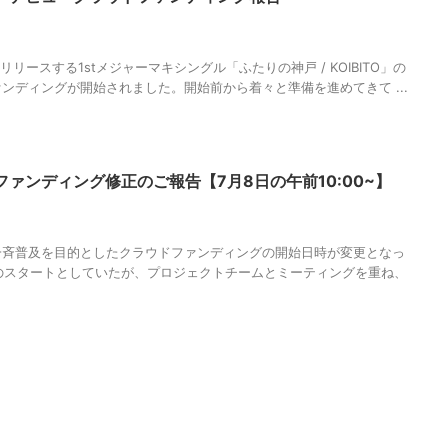
MAGUMA
,
クラウドファンディング
,
スタートダッシュ
,
デビュー
,
メジャー
,
物語
,
生き方
,
神戸のテーマソング
,
神戸の歌
,
調和
1月にリリースする1stメジャーマキシングル「ふたりの神戸 / KOIBITO」の
ンディングが開始されました。開始前から着々と準備を進めてきて ...
ァンディング修正のご報告【7月8日の午前10:00~】
0:00~
,
CAMPFIRE
,
MAGUMA
,
クラウドファンディング
,
人の性質
,
分析
,
哲
和
一斉普及を目的としたクラウドファンディングの開始日時が変更となっ
00~のスタートとしていたが、プロジェクトチームとミーティングを重ね、