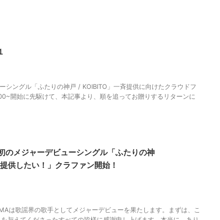
１
,
KOIBITO
,
MAGUMA
,
ご支援
,
ふたりの神戸
,
クラウドファンディング
,
メジ
ー
,
リターン
,
人の性質
,
分析
,
哲学
,
少額支援
,
物語
,
生き方
,
調和
,
高額支援
ーシングル「ふたりの神戸 / KOIBITO」一斉提供に向けたクラウドフ
0:00~開始に先駆けて、本記事より、順を追ってお贈りするリターンに
0~「初のメジャーデビューシングル「ふたりの神
一斉に提供したい！」クラファン開始！
ーシングル
,
6月26日開始
,
CAMPFIRE
,
KOIBITO
,
MAGUMA
,
お気に入り登録よ
神戸
,
クラウドファンディング
,
メジャーデビュー
,
人の性質
,
分析
,
哲学
,
物語
,
GUMAは歌謡界の歌手としてメジャーデビューを果たします。まずは、こ
スを与えてくださったすべての皆様に感謝申し上げます。本当に、あり