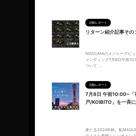
活動レポート
リターン紹介記事その
2024/6/17
CAMPFIRE
ャーシングル
,
メジャーデビュ
MAGUMAのメジャーデビュ
ァンディング7月8日午前1
ついて ...
活動レポート
7月8日 午前10:0
戸/KOIBITO」を
2024/6/17
1stメジャ
ろしくお願いします
,
ふたりの
生き方
,
調和
来たる2024年秋。私MA
のような素晴らしいチャン