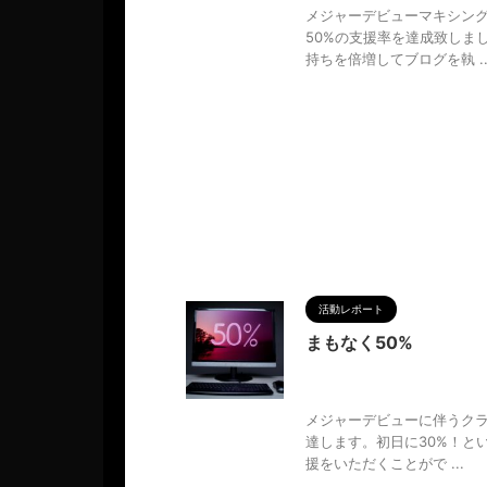
メジャーデビューマキシング
50%の支援率を達成致しま
持ちを倍増してブログを執 ..
活動レポート
まもなく50%
2024/7/14
CAMPFIRE
学
,
物語
,
生き方
,
調和
メジャーデビューに伴うクラ
達します。初日に30%！と
援をいただくことがで ...