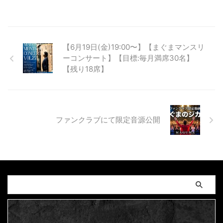
【6月19日(金)19:00〜】【まぐまマンスリ
ーコンサート】【目標:毎月満席30名】
【残り18席】
ファンクラブにて限定音源公開