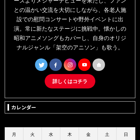
ーズよりメジャーデビューを果たし、ファン
との温かい交流を大切にしながら、各老人施
設での慰問コンサートや野外イベントに出
演。常に新たなステージに挑戦中。懐かしの
昭和アニメソングもカバーし、自身のオリジ
ナルジャンル「架空のアニソン」も歌う。
詳しくはコチラ
カレンダー
2026年8月
月
火
水
木
金
土
日