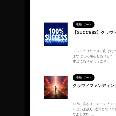
活動レポート
【SUCCESS】クラ
2024/8/26
100%
,
KOI
デビュー
,
メジャーリリース
,
メジャーリリースに向けたク
まずはこの場をお借りして
本当にありがとうござ ...
活動レポート
クラウドファンディン
2024/8/24
CAMPFIRE
ュー
,
人の性質
,
分析
,
哲学
,
物
11月に迫るメジャーデビュ
いよいよ残り1週間となりまし
であと33% ...