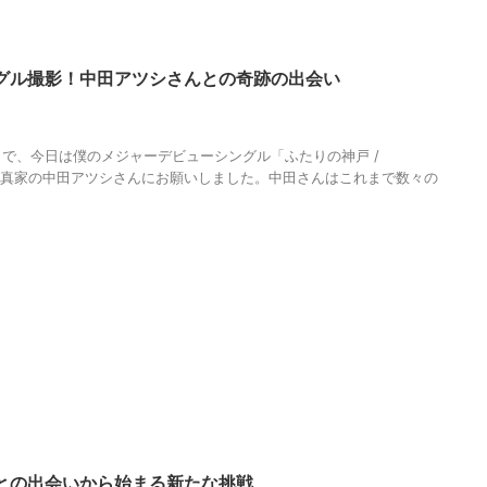
グル撮影！中田アツシさんとの奇跡の出会い
AGUMA
,
ふたりの神戸
,
カメラマン
,
ジャケット撮影
,
ハーバーランド
,
ポー
シ
,
人の性質
,
写真家
,
分析
,
哲学
,
港町
,
物語
,
生き方
,
神戸
,
調和
で、今日は僕のメジャーデビューシングル「ふたりの神戸 /
を、写真家の中田アツシさんにお願いしました。中田さんはこれまで数々の
との出会いから始まる新たな挑戦