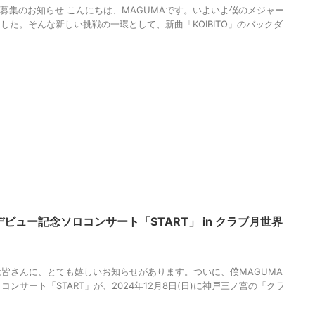
サー募集のお知らせ こんにちは、MAGUMAです。いよいよ僕のメジャー
した。そんな新しい挑戦の一環として、新曲「KOIBITO」のバックダ
ビュー記念ソロコンサート「START」 in クラブ月世界
AGUMA
,
ふたりの神戸
,
キャバレー
,
クラブ月世界
,
ソロコンサート
,
メジャ
分析
,
哲学
,
東門街
,
物語
,
生き方
,
神戸
,
調和
皆さんに、とても嬉しいお知らせがあります。ついに、僕MAGUMA
ンサート「START」が、2024年12月8日(日)に神戸三ノ宮の「クラ