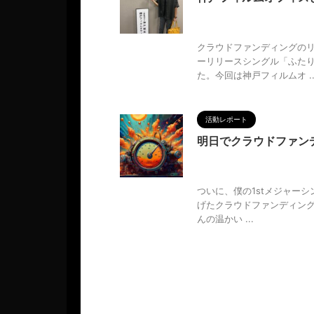
2024/9/7
MAGUMA
,
M
戸フィルムオフィス
,
神戸観光
クラウドファンディングの
ーリリースシングル「ふた
た。今回は神戸フィルムオ ..
活動レポート
明日でクラウドファン
2024/8/30
KOIBITO
,
ー
,
人の性質
,
分析
,
哲学
,
支援
,
ついに、僕の1stメジャーシ
げたクラウドファンディン
んの温かい ...