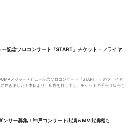
ュー記念ソロコンサート「START」チケット・フライヤ
AGUMA
,
ふたりの神戸
,
クラブ月世界
,
ソロコンサート
,
チケット
,
フライヤ
質
,
分析
,
哲学
,
手売り
,
物語
,
生き方
,
調和
,
音楽
GUMAメジャーデビュー記念ソロコンサート『START』」のフライヤ
元に届きました！本日より、広告を打ち出し、チケットの手売り販売も
ックダンサー募集！神戸コンサート出演＆MV出演権も
024
,
KOIBITO
,
MAGUMA
,
ふたりの神戸
,
クラブ月世界
,
ソロコンサート
,
ダン
ビュー
,
人の性質
,
公募
,
分析
,
募集
,
哲学
,
物語
,
生き方
,
調和