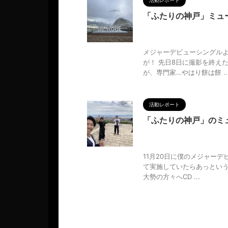
活動レポート
「ふたりの神戸」ミュ
2024/10/12
hirotsu.
,
M
質
,
分析
,
哲学
,
映像制作会社
,
メジャーデビューシングル
が！ 先日8日に撮影を終え
が、専門家…やはり餅は餅 ..
活動レポート
「ふたりの神戸」のミ
2024/10/9
hirotsu.
,
M
質
,
分析
,
哲学
,
撮影
,
映像制作
11月20日に僕のメジャー
て実施していたらあっという
大勢の方々へCD ...