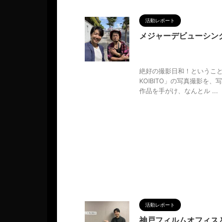
活動レポート
メジャーデビューシン
2024/9/12
KOIBITO
,
M
トレート
,
モザイク
,
中田アツ
絶好の撮影日和！ということ
KOIBITO」の写真撮影
作品を手がけ、なんとル ...
活動レポート
神戸フィルムオフィス