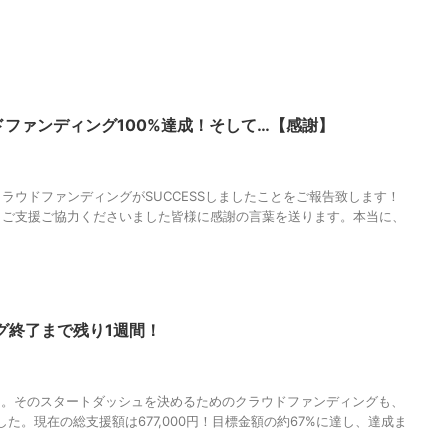
ウドファンディング100%達成！そして…【感謝】
BITO
,
MAGUMA
,
success
,
ふたりの神戸
,
クラウドファンディング
,
メジャー
人の性質
,
分析
,
哲学
,
成功
,
物語
,
生き方
,
調和
,
達成
ラウドファンディングがSUCCESSしましたことをご報告致します！
、ご支援ご協力くださいました皆様に感謝の言葉を送ります。本当に、
グ終了まで残り1週間！
,
KOIBITO
,
MAGUMA
,
ふたりの神戸
,
クラウドファンディング
,
メジャーデビ
語
,
生き方
,
調和
ー。そのスタートダッシュを決めるためのクラウドファンディングも、
た。現在の総支援額は677,000円！目標金額の約67%に達し、達成ま