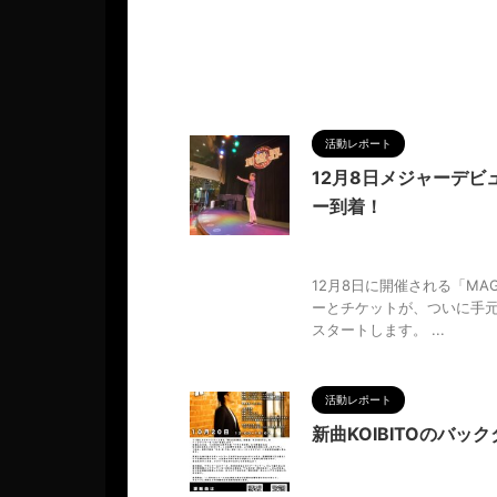
活動レポート
12月8日メジャーデビ
ー到着！
2024/9/23
KOIBITO
,
M
ー
,
メジャーデビュー
,
人の性
12月8日に開催される「MA
ーとチケットが、ついに手
スタートします。 ...
活動レポート
新曲KOIBITOのバ
2024/9/18
12月8日
,
2
スオーディション
,
メジャーデ