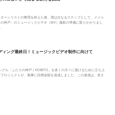
V
,
ふたりの神戸
,
ミュージックビデオ
,
人の性質
,
分析
,
哲学
,
物語
,
生き方
,
神
局
,
調和
リターンリストの整理を終えた後、僕は次なるステップとして、メジャ
りの神戸」のミュージックビデオ（MV）撮影の準備に取りかかりまし
.
ディング最終日！ミュージックビデオ制作に向けて
MAGUMA
,
success
,
ふたりの神戸
,
クラウドファンディング
,
メジャーデビュ
物語
,
生き方
,
調和
ングル「ふたりの神戸 / KOIBITO」を多くの方々に届けるために立ち上
グプロジェクトが、無事に目標金額を達成しました。この達成は、皆さ