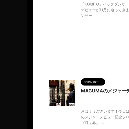
「KOIBITO」バックダン
デビューが11月に迫ってきま
ンサー ...
活動レポート
MAGUMAのメジャーデ
2024/9/17
KOIBITO
,
M
ーデビュー
,
三ノ宮
,
人の性質
,
おはようございます！今日は
のメジャーデビュー記念ソロコ
ブ月世界」 ...