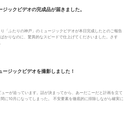
ージックビデオの完成品が届きました。
AGUMA
,
MV
,
ふたりの神戸
,
ミュージックビデオ
,
メジャーデビュー
,
人の性
歌手
,
歌謡曲
,
歌謡界
,
物語
,
生き方
,
調和
より「ふたりの神戸」のミュージックビデオが本日完成したとのご報告
たばかりなのに、驚異的なスピードで仕上げてくださいました。さす
.
ュージックビデオを撮影しました！
AGUMA
,
MV
,
ふたりの神戸
,
クオリティー
,
ミュージックビデオ
,
ロケ
,
人の性
会社
,
物語
,
生き方
,
神戸
,
神戸フィルムオフィス
,
観光地
,
調和
デビューが迫っています。話が決まってから、あーだこーだと計画を立て
間に10月になってしまった。 不安要素を徹底的に排除しながら確実に