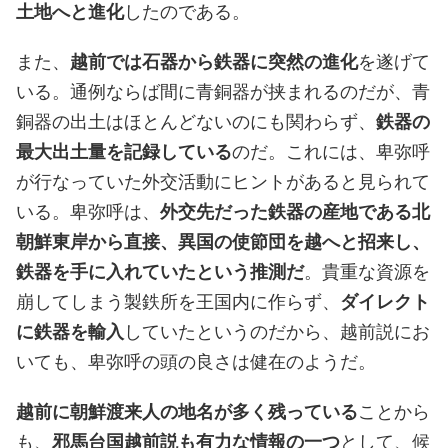
土地へと進化
したのである。
また、
越前では石器から鉄器に突然の進化
を遂げて
いる。通例ならば間に青銅器が挟まれるのだが、青
銅器の出土はほとんどないのにも関わらず、
鉄器の
最大出土量を記録している
のだ。これには、卑弥呼
が行なっていた外交活動にヒントがあると見られて
いる。卑弥呼は、
外交先だった鉄器の産地である北
朝鮮東岸から直接、異国の使節団を越へと招来し、
鉄器を手に入れていたという推測だ
。貴重な資源を
崩してしまう製鉄所を王国内に作らず、
ダイレクト
に鉄器を輸入
していたというのだから、越前説にお
いても、卑弥呼の頭の良さは健在のようだ。
越前に朝鮮渡来人の地名が多く残っている
ことから
も、
邪馬台国越前説も有力な情報の一つ
として、候