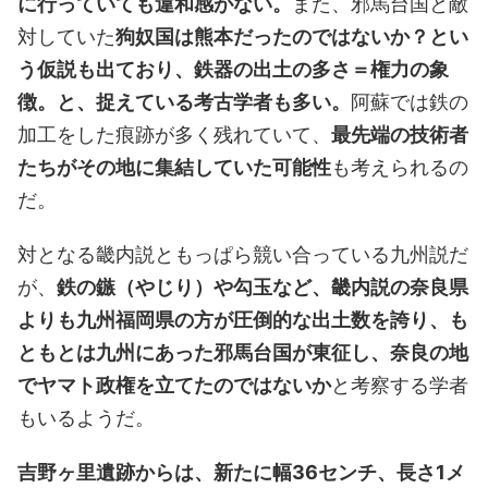
に行っていても違和感がない。
また、邪馬台国と敵
対していた
狗奴国は熊本だったのではないか？とい
う仮説も出ており、鉄器の出土の多さ＝権力の象
徴。と、捉えている考古学者も多い。
阿蘇では鉄の
加工をした痕跡が多く残れていて、
最先端の技術者
たちがその地に集結していた可能性
も考えられるの
だ。
対となる畿内説ともっぱら競い合っている九州説だ
が、
鉄の鏃（やじり）や勾玉など、畿内説の奈良県
よりも九州福岡県の方が圧倒的な出土数を誇り、も
ともとは九州にあった邪馬台国が東征し、奈良の地
でヤマト政権を立てたのではないか
と考察する学者
もいるようだ。
吉野ヶ里遺跡からは、新たに幅36センチ、長さ1メ