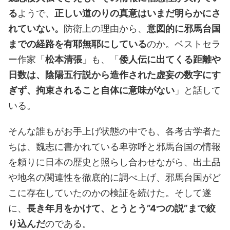
る
ようで、
正しい道のりの真意はいまだ明らかにさ
れていない。
防衛上の理由から、
意図的に邪馬台国
までの経路を有耶無耶にしている
のか。ベストセラ
ー作家「
松本清張
」も、「
倭人伝に出てくる距離や
日数は、陰陽五行説から造作された虚妄の数字にす
ぎず、拘束されること自体に意味がない
」と話して
いる。
そんな誰もがお手上げ状態の中でも、各考古学者た
ちは、魏志に書かれている卑弥呼と邪馬台国の情報
を頼りに日本の歴史と照らし合わせながら、出土品
や地名の関連性を徹底的に調べ上げ、邪馬台国がど
こに存在していたのかの検証を続けた。そして遂
に、
長き年月をかけて、とうとう”4つの説”まで絞
り込んだ
のである。