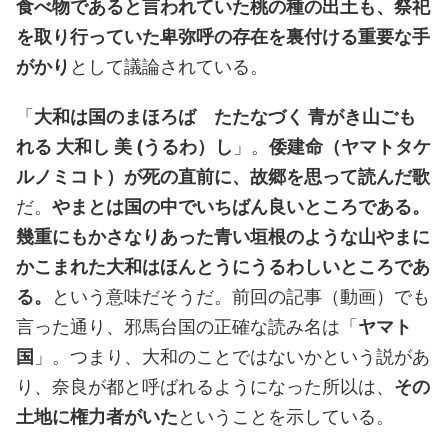
食べ物であると言われていた桃の種の出土も、祭祀
を取り行っていた卑弥呼の存在を裏付ける重要な手
がかり
として議論されている。
「
大和は国のまほろば
たたなづく 青がき山ごも
れる 大和し 美 (うるわ）し
」。
倭建命（ヤマトタケ
ルノミコト）が死の直前に、故郷を思って読んだ歌
だ。
やまとは国の中でいちばん良いところである。
幾重にもかさなりあった青い垣根のような山やまに
かこまれた大和はほんとうにうるわしいところであ
る。
という意味だそうだ。前回の記事（動画）でも
言った通り、邪馬台国の正確な読み名は「
ヤマト
国
」。つまり、大和のことではないかという説があ
り、奈良が都と呼ばれるようになった所以は、
その
土地に権力者がいた
ということを示している。