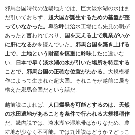
邪馬台国時代の近畿地方では、巨大淡水湖の水はま
だ引いておらず、
超大国が誕生するための基盤が整
っていなかった。
卑弥呼は治水工場にも先見の明が
あったと言われており、
国を支える上で農業がいか
に肝になるか
を読んでいた。
邪馬台国を築き上げる
上で、土地という財産を慎重に吟味した
に違いな
い。
日本で早く淡水湖の水が引いた場所を特定する
ことで、邪馬台国の正確な位置がわかる。
大規模稲
作によって生まれた超大国。それこそが越前に居を
構えた邪馬台国だという話だ。
越前説によれば、
人口爆発を可能とするのは、天然
の水田適地があることを条件で行われる大規模稲作
だ。畿内説では、淡水湖や湿地帯ばかりなため、農
耕地が少なく不可能。では九州説はどうか？どっこ