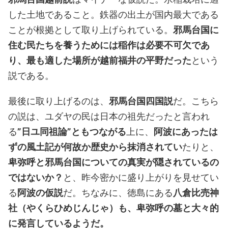
した土地であること。鉄器の出土が国内最大である
ことが根拠として取り上げられている。
邪馬台国に
住む民たちを養うためには稲作は必要不可欠であ
り、最も適した場所が越前福井の平野だった
という
説である。
最後に取り上げるのは、
邪馬台国四国説
だ。こちら
の説は、ユダヤの民は日本の祖先だったと言われ
る
”日ユ同祖論”ともつながる
上に、
阿波にあったは
ずの風土記が何故か歴史から抹消されてい
たりと、
卑弥呼と邪馬台国についての真実が隠されているの
ではないか？
と、昨今密かに盛り上がりを見せてい
る
阿波の仮説
だ。ちなみに、徳島にある
八倉比売神
社（やくらひめじんじゃ）も、卑弥呼の墓と大々的
に発言しているようだ。