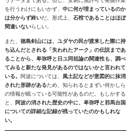
うデータまである。但し、安易に無許可で発掘作業
を行うわけにもいかず、
中に何が埋まっているのか
は分からず終い
だ。形式上、
石棺であることはほぼ
間違いない
らしい。
また、
徳島剣山には、ユダヤの民が渡来した際に持
ち込んだとされる「失われたアーク」の伝説まであ
ることから、卑弥呼と日ユ同祖論の関連性も、調べ
てみると新たな発見があるのではないかと言われて
いる。
阿波については、
風土記などが意図的に抹消
された形跡がある
ため、知られるとまずい何かしら
の情報が眠っている可能性があるのだ。もしかする
と、
阿波の消された歴史の中に、卑弥呼と邪馬台国
についての詳細な記録が残っていたのかもしれな
い。