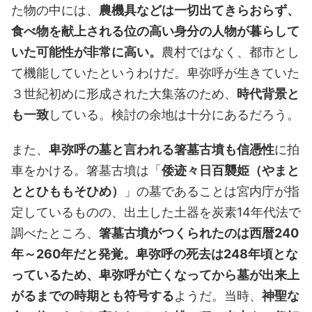
た物の中には、
農機具などは一切出てきらおらず、
食べ物を献上される位の高い身分の人物が暮らして
いた可能性が非常に高い。
農村ではなく、都市とし
て機能していたというわけだ。卑弥呼が生きていた
３世紀初めに形成された大集落のため、
時代背景と
も一致
している。検討の余地は十分にあるだろう。
また、
卑弥呼の墓と言われる箸墓古墳も信憑性
に拍
車をかける。箸墓古墳は「
倭迹々日百襲姫（やまと
ととひももそひめ）
」の墓であることは宮内庁が指
定しているものの、出土した土器を炭素14年代法で
調べたところ、
箸墓古墳がつくられたのは西暦240
年～260年だと発覚。卑弥呼の死去は248年頃とな
っているため、卑弥呼が亡くなってから墓が出来上
がるまでの時期とも符号する
ようだ。当時、
神聖な