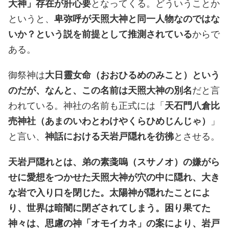
大神」存在が肝心要
となってくる。どういうことか
というと、
卑弥呼が天照大神と同一人物なのではな
いか？という説を前提として推測されている
からで
ある。
御祭神は
大日靈女命（おおひるめのみこと）という
のだが、なんと、この名前は天照大神の別名
だと言
われている。神社の名前も正式には「
天石門八倉比
売神社（あまのいわとわけやくらひめじんじゃ）
」
と言い、
神話における天岩戸隠れを彷彿
とさせる。
天岩戸隠れとは、弟の素戔嗚（スサノオ）の嫌がら
せに愛想をつかせた天照大神が穴の中に隠れ、大き
な岩で入り口を閉じた。太陽神が隠れたことによ
り、世界は暗闇に閉ざされてしまう。困り果てた
神々は、思慮の神「オモイカネ」の案により、岩戸