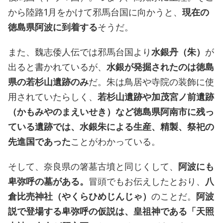
から陸路1月をかけて邪馬台国に向かうと、
現在の
徳島県阿波に到着する
そうだ。
また、魏志倭人伝では邪馬台国より
水銀丹（朱）
が
出ると書かれているが、
水銀が発掘されたのは徳島
県の若杉山遺跡のみ
だ。朱は鳥居や寺院の装飾に使
用されていたらしく、
若杉山遺跡や加茂宮ノ前遺跡
（かもみやのまえいせき）など徳島県阿南市に残っ
ている遺跡では、水銀朱による生産、精製、祭祀の
先進国であった
ことがわかっている。
そして、奈良県の箸墓古墳と同じくして、
阿波にも
卑弥呼の墓がある。
冒頭でもお伝えしたとおり、
八
倉比売神社（やくらひめじんじゃ）
のことだ。
阿波
説で登場する卑弥呼の仮説は、皇祖神である「天照