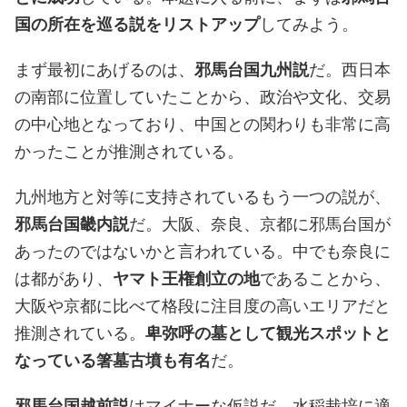
国の所在を巡る説をリストアップ
してみよう。
まず最初にあげるのは、
邪馬台国九州説
だ。西日本
の南部に位置していたことから、政治や文化、交易
の中心地となっており、中国との関わりも非常に高
かったことが推測されている。
九州地方と対等に支持されているもう一つの説が、
邪馬台国畿内説
だ。大阪、奈良、京都に邪馬台国が
あったのではないかと言われている。中でも奈良に
は都があり、
ヤマト王権創立の地
であることから、
大阪や京都に比べて格段に注目度の高いエリアだと
推測されている。
卑弥呼の墓として観光スポットと
なっている箸墓古墳も有名
だ。
邪馬台国越前説
はマイナーな仮説だ。水稲栽培に適