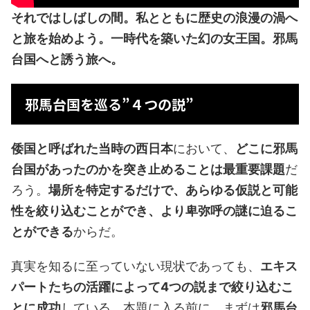
それではしばしの間。私とともに歴史の浪漫の渦へ
と旅を始めよう。一時代を築いた幻の女王国。邪馬
台国へと誘う旅へ。
邪馬台国を巡る”４つの説”
倭国と呼ばれた当時の西日本
において、
どこに邪馬
台国があったのかを突き止めることは最重要課題
だ
ろう。
場所を特定するだけで、あらゆる仮説と可能
性を絞り込むことができ、より卑弥呼の謎に迫るこ
とができる
からだ。
真実を知るに至っていない現状であっても、
エキス
パートたちの活躍によって4つの説まで絞り込むこ
とに成功
している。本題に入る前に、まずは
邪馬台