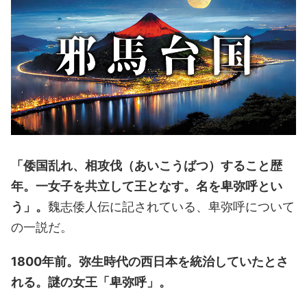
「倭国乱れ、相攻伐（あいこうばつ）すること歴
年。一女子を共立して王となす。名を卑弥呼とい
う」。
魏志倭人伝に記されている、卑弥呼について
の一説だ。
1800年前。弥生時代の西日本を統治していたとさ
れる。謎の女王「卑弥呼」。