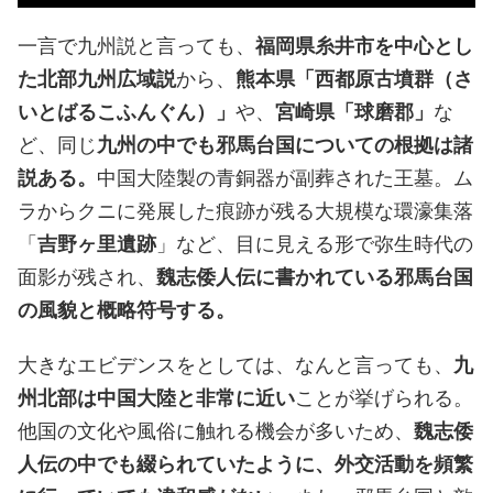
一言で九州説と言っても、
福岡県糸井市を中心とし
た北部九州広域説
から、
熊本県「西都原古墳群（さ
いとばるこふんぐん）」
や、
宮崎県「球磨郡」
な
ど、同じ
九州の中でも邪馬台国についての根拠は諸
説ある。
中国大陸製の青銅器が副葬された王墓。ム
ラからクニに発展した痕跡が残る大規模な環濠集落
「
吉野ヶ里遺跡
」など、目に見える形で弥生時代の
面影が残され、
魏志倭人伝に書かれている邪馬台国
の風貌と概略符号する。
大きなエビデンスをとしては、なんと言っても、
九
州北部は中国大陸と非常に近い
ことが挙げられる。
他国の文化や風俗に触れる機会が多いため、
魏志倭
人伝の中でも綴られていたように、外交活動を頻繁