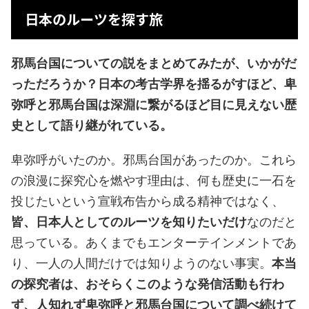
日本のルーツを探す旅
邪馬台国についての説をまとめてみたが、いかがだ
っただろうか？日本の考古学界を揺るがすほど、卑
弥呼と邪馬台国は深淵に繋がるほど目に見えない歴
史として語り継がれている。
卑弥呼がいたのか。邪馬台国があったのか。これら
の浪漫に探究心を燃やす理由は、何も歴史に一石を
投じたいという宣戦布告から成る精神ではなく、
皆、日本人としてのルーツを知りたいだけ
なのだと
思っている。あくまでもエンターテインメントであ
り、一人の人間だけでは知りようのない事実。
本当
の探究者は、おそらくこのような発信活動も行わ
ず、人知れず卑弥呼と邪馬台国について調べ続けて