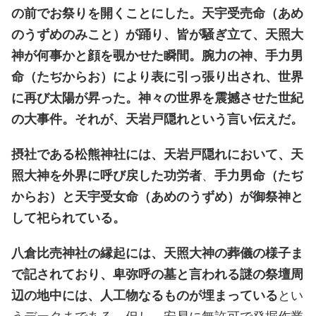
の前でお祭りを開くことにした。天宇受売命（あめ
のうずめのみこと）が踊り、皆が騒ぎ立て、天照大
神が何事かと顔を覗かせた瞬間。腕力の神、手力男
命（たぢからお）により表に引っ張り出され、世界
に再び太陽が昇った。神々の世界を震撼させた世紀
の大事件。それが、天岩戸隠れという言い伝えだ。
摂社である松熊神社には、天岩戸隠れにおいて、天
照大神を外界に呼び戻した功労者
、
手力男命（たぢ
からお）と天宇受女命（あめのうずめ）が御祭神と
して祀られている。
八倉比売神社の縁起には、天照大神の葬儀の様子ま
で記されており、卑弥呼の墓と言われる謎の祭壇周
辺の地中には、人工物なるものが埋まっている
とい