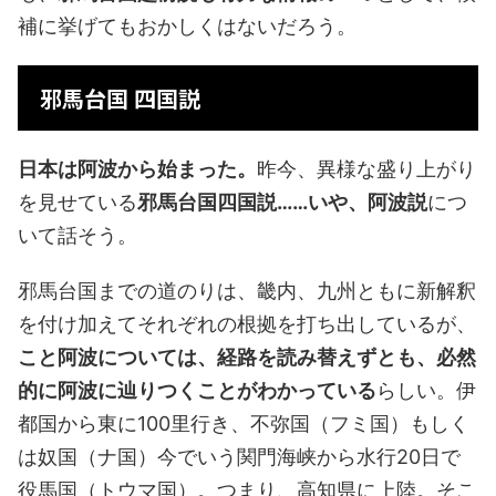
補に挙げてもおかしくはないだろう。
邪馬台国 四国説
日本は阿波から始まった。
昨今、異様な盛り上がり
を見せている
邪馬台国四国説……いや、阿波説
につ
いて話そう。
邪馬台国までの道のりは、畿内、九州ともに新解釈
を付け加えてそれぞれの根拠を打ち出しているが、
こと阿波については、経路を読み替えずとも、必然
的に阿波に辿りつくことがわかっている
らしい。伊
都国から東に100里行き、不弥国（フミ国）もしく
は奴国（ナ国）今でいう関門海峡から水行20日で
役馬国（トウマ国）。つまり、高知県に上陸。そこ