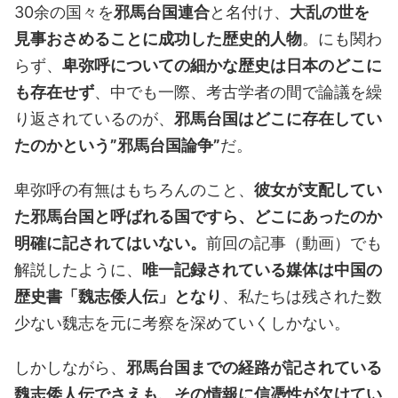
30余の国々を
邪馬台国連合
と名付け、
大乱の世を
見事おさめることに成功した歴史的人物
。にも関わ
らず、
卑弥呼についての細かな歴史は日本のどこに
も存在せず
、中でも一際、考古学者の間で論議を繰
り返されているのが、
邪馬台国はどこに存在してい
たのかという”邪馬台国論争”
だ。
卑弥呼の有無はもちろんのこと、
彼女が支配してい
た邪馬台国と呼ばれる国ですら、どこにあったのか
明確に記されてはいない。
前回の記事（動画）でも
解説したように、
唯一記録されている媒体は中国の
歴史書「魏志倭人伝」となり
、私たちは残された数
少ない魏志を元に考察を深めていくしかない。
しかしながら、
邪馬台国までの経路が記されている
魏志倭人伝でさえも、その情報に信憑性が欠けてい