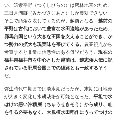
い、筑紫平野（つくしひらの）は密林地帯のため、
三日月湖跡（みかづきこあと）しか農耕できない。
そこで頭角を表してくるのが、越前となる。
越前の
平野は古代において豊富な水田適地があったため、
邪馬台国という大きな王国を支えることができ、か
つ勢力の拡大も現実味を帯びてくる。
農業視点から
考察すると非常に信憑性のある仮説だろう。
現在の
福井県福井市を中心とした越前は、魏志倭人伝に記
されている邪馬台国までの経路とも一致する
そう
だ。
弥生時代中期までは淡水湖だったが、末期には地形
が大きく変化し水耕栽培が可能となった。
平坦で水
はけの悪い沖積層（ちゅうせきそう）から成り、畦
を作る必要もなく、大規模水田稲作にうってつけの