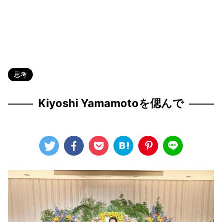
HOME
>
Blog
>
思考
>
思考
Kiyoshi Yamamotoを偲んで
2025年2月11日