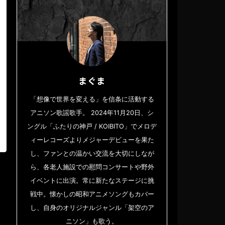
まぐま
「想像で世界を変える」を信条に活動する
アニソン歌謡歌手。 2024年11月20日、シ
ングル「ふたりの神戸 / KOIBITO」でメロデ
ィーレコーズよりメジャーデビューを果た
し、ファンとの温かい交流を大切にしなが
ら、各老人施設での慰問コンサートや野外
イベントに出演。常に新たなステージに挑
戦中。懐かしの昭和アニメソングもカバー
し、自身のオリジナルジャンル「架空のア
ニソン」も歌う。