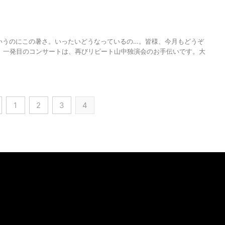
いうのにこの暑さ。いったいどうなっているの…。皆様、今月もどうぞ
 一発目のコンサートは、再びリピート山中独演会のお手伝いです。大
1
2
3
4