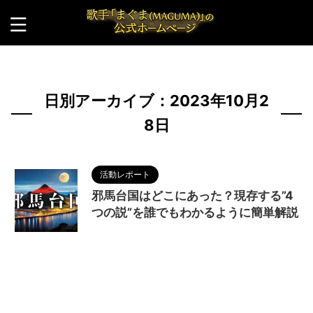
HOME
>
2023年
>
10月
>
28日
日別アーカイブ：2023年10月2
8日
活動レポート
邪馬台国はどこにあった？現存する”4
つの説”を誰でもわかるように簡単解説
2023/11/1
MAGUMA
,
THE HIMIKO
LEGEND OF YAMATAIKOKU
,
九州説
,
人の性質
,
分
析
,
卑弥呼
,
哲学
,
四国説
,
映画
,
物語
,
纒向遺跡
,
調
和
,
越前説
,
邪馬台国
,
阿波