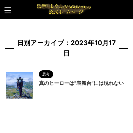
HOME
>
2023年
>
10月
>
17日
日別アーカイブ：2023年10月17
日
思考
真のヒーローは”表舞台”には現れない
2023/10/17
MAGUMA
,
アーティスト
,
ク
リエイター
,
ヒーロー
,
人の性質
,
冒険者
,
分析
,
創造
者
,
哲学
,
心の在り方
,
探究者
,
物語
,
生き方
,
調和