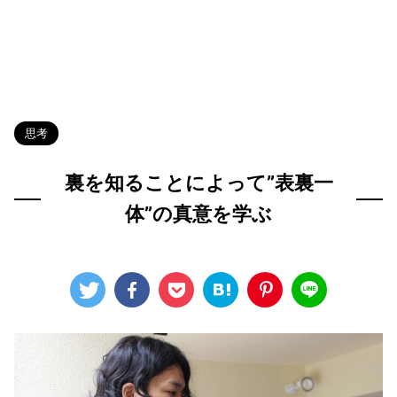
HOME
>
Blog
>
思考
>
思考
裏を知ることによって”表裏一
体”の真意を学ぶ
2022年8月3日