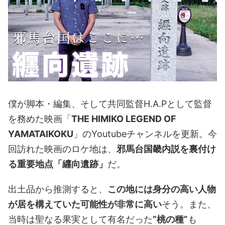
僕が脚本・編集、そして共同監督H.A.Pとして監督
を務めた映画「
THE HIMIKO LEGEND OF
YAMATAIKOKU
」のYoutubeチャンネルを更新。今
回訪れた映画のロケ地は、
邪馬台国畿内説を裏付け
る重要地点「纒向遺跡」
だ。
出土品から推測すると、
この地には身分の高い人物
が居を構えていた可能性が非常に高い
そう。また、
当時は聖なる果実として有名だった
”桃の種”
も