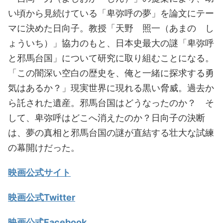
い頃から見続けている「卑弥呼の夢」を論文にテー
マに決めた日向子。教授「天野 照一（あまの し
ょういち）」協力のもと、日本史最大の謎「卑弥呼
と邪馬台国」について研究に取り組むことになる。
「この闇深い空白の歴史を、俺と一緒に探求する勇
気はあるか？」現実世界に現れる黒い脅威。過去か
ら託された遺産。邪馬台国はどうなったのか？ そ
して、卑弥呼はどこへ消えたのか？日向子の決断
は、夢の真相と邪馬台国の謎が直結する壮大な試練
の幕開けだった。
映画公式サイト
映画公式Twitter
映画公式Facebook