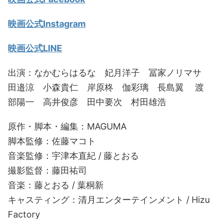
映画公式Instagram
映画公式LINE
出演：なかむらはるな 妃月洋子 冨家ノリマサ
田邉涼 小森貴仁 岸原柊 伽彩璃 長島翼 渡
部陽一 高井俊彦 田中要次 村田雄浩
原作・脚本・編集：MAGUMA
脚本監修：佐藤マコト
音楽監修：宇津本直紀 / 藤とおる
撮影監督：藤田祐司
音楽：藤とおる / 葉桐新
キャスティング：清月エンターテインメント / Hizu
Factory