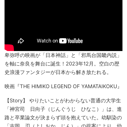
卑弥呼の映画が「日本神話」と「邪馬台国畿内説」
を軸に奈良を舞台に誕生！2023年12月。空白の歴
史浪漫ファンタジーが日本から解き放たれる。
映画『THE HIMIKO LEGEND OF YAMATAIKOKU』
【Story】 やりたいことがわからない普通の大学生
「神宮司 日向子（じんぐうじ ひなこ）」は、進
路と卒業論文が決まらず頭を抱えていた。幼馴染の
「吉岡 刃（よしおか じん）」の提案により、幼