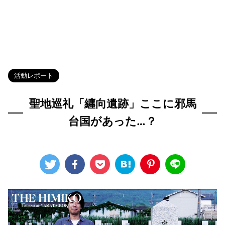
HOME
>
Blog
>
活動レポート
>
活動レポート
聖地巡礼「纒向遺跡」ここに邪馬
台国があった…？
2023年7月17日