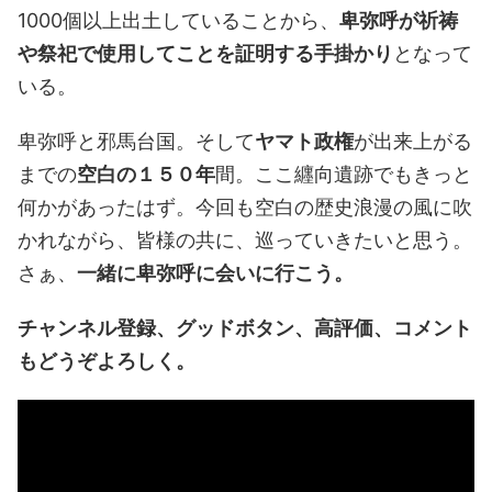
1000個以上出土していることから、
卑弥呼が祈祷
や祭祀で使用してことを証明する手掛かり
となって
いる。
卑弥呼と邪馬台国。そして
ヤマト政権
が出来上がる
までの
空白の１５０年
間。ここ纒向遺跡でもきっと
何かがあったはず。今回も空白の歴史浪漫の風に吹
かれながら、皆様の共に、巡っていきたいと思う。
さぁ、
一緒に卑弥呼に会いに行こう。
チャンネル登録、グッドボタン、高評価、コメント
もどうぞよろしく。