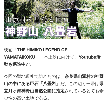
映画「
THE HIMIKO LEGEND OF
YAMATAIKOKU
」。本上映に向けて、
Youtube活
動も邁進中
だ。
今回の聖地巡礼で訪れたのは、
奈良県山添村の神野
山の中にある巨石「八畳岩」
だ。この辺り一帯は
県
立月ヶ瀬神野山自然公園に指定
されているとても希
少性の高い土地である。