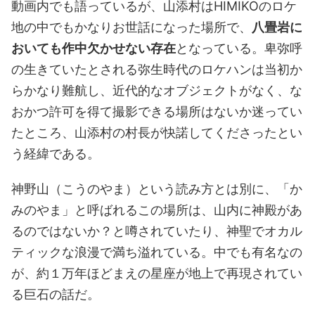
動画内でも語っているが、山添村はHIMIKOのロケ
地の中でもかなりお世話になった場所で、
八畳岩に
おいても作中欠かせない存在
となっている。卑弥呼
の生きていたとされる弥生時代のロケハンは当初か
らかなり難航し、近代的なオブジェクトがなく、な
おかつ許可を得て撮影できる場所はないか迷ってい
たところ、山添村の村長が快諾してくださったとい
う経緯である。
神野山（こうのやま）という読み方とは別に、「か
みのやま」と呼ばれるこの場所は、山内に神殿があ
るのではないか？と噂されていたり、神聖でオカル
ティックな浪漫で満ち溢れている。中でも有名なの
が、約１万年ほどまえの星座が地上で再現されてい
る巨石の話だ。