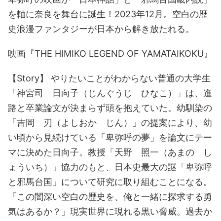
を軸に奈良を舞台に誕生！2023年12月。空白の歴
史浪漫ファンタジーが日本から解き放たれる。
映画『THE HIMIKO LEGEND OF YAMATAIKOKU』
【Story】 やりたいことがわからない普通の大学生
「神宮司 日向子（じんぐうじ ひなこ）」は、進
路と卒業論文が決まらず頭を抱えていた。幼馴染の
「吉岡 刃（よしおか じん）」の提案により、幼
い頃から見続けている「卑弥呼の夢」を論文にテー
マに決めた日向子。教授「天野 照一（あまの し
ょういち）」協力のもと、日本史最大の謎「卑弥呼
と邪馬台国」について研究に取り組むことになる。
「この闇深い空白の歴史を、俺と一緒に探求する勇
気はあるか？」現実世界に現れる黒い脅威。過去か