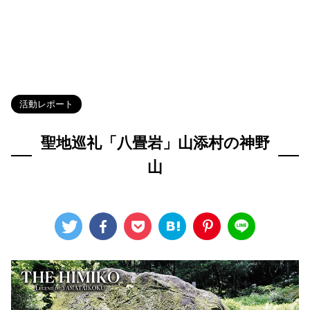
HOME
>
Blog
>
活動レポート
>
活動レポート
聖地巡礼「八畳岩」山添村の神野
山
2023年7月22日