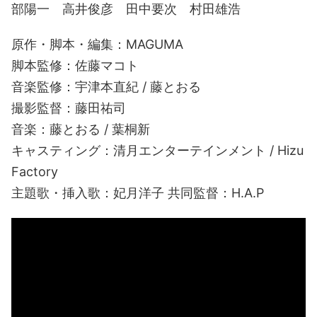
部陽一 高井俊彦 田中要次 村田雄浩
原作・脚本・編集：MAGUMA
脚本監修：佐藤マコト
音楽監修：宇津本直紀 / 藤とおる
撮影監督：藤田祐司
音楽：藤とおる / 葉桐新
キャスティング：清月エンターテインメント / Hizu
Factory
主題歌・挿入歌：妃月洋子 共同監督：H.A.P