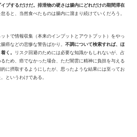
ダイブするだけだ。排泄物の硬さは腸内にどれだけの期間滞在
を怠ると、当然食べたものは腸内に溜まり続けていくだろう。
ネットで情報収集（本来のインプットとアウトプット）をやっ
大腸癌などの悲惨な警告ばかり。
不調について検索すれば、ほ
り着く。
リスク回避のためには必要な知識かもしれないが、占
めるため、癌でなかった場合、ただ闇雲に精神に負担を与える
期的に摂取するようにしたが、思ったような結果には至ってお
た。というわけである。