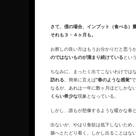
さて、僕の場合、インプット（食べる）
それも３・４ヶ月も。
お察しの良い方はもうお分かりだと思う
のではないものが溜まり続けている
とい
ちなみに、まったく出てこないわけでは
訪れる
。簡単に言えば
”春のような感覚”
で
なるが、あれは一年に数ヶ月ほどしかな
くらい希少な
現象となっている。
しかし、誰もが想像するような暖かな春
出ないが、やはり食欲は低下しないため
腸へとたどり着く。しかし出ることはな