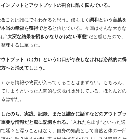
、インプットとアウトプットの割合に酷く悩んでいる。
なる
ことは誰にでもわかると思う。僕もよく
調和という言葉を
で本当の幸福を獲得できる
と信じている。今回はそんな大きな
れば
”大変な結果を招きかなりかねない事態”
だと感じたので、
を整理するに至った。
アウトプット（出力）という出口が存在しなければ必然的に得
彼方へと消えてしまう。
口）から情報や物質が入ってくることはまずない。もちろん、
ってしまうといった人間的な失敗は除外している。ほとんどの
まるはずだ。
）したのち、実践、記録、または誰かに話すなどのアウトプッ
て重要な情報だと脳に記憶される。
”入れたら出す”といった適
内で延々と漂うことはなく、自身の知識として自然と体の一部
、誰かに吐き出すか紙に書き出せば多少のストレスは軽減させ