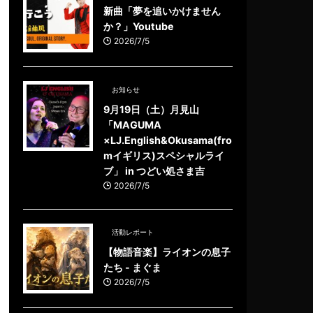
新曲「夢を追いかけません
か？」Youtube
2026/7/5
お知らせ
9月19日（土）月見山
「MAGUMA
×LJ.English&Okusama(fro
mイギリス)スペシャルライ
ブ」 in つどい処さま吉
2026/7/5
活動レポート
【物語音楽】ライオンの息子
たち - まぐま
2026/7/5