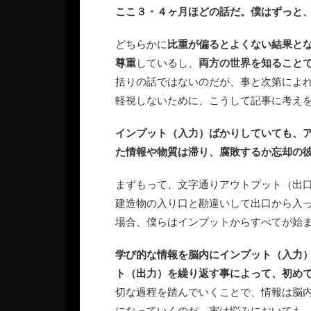
ここ３・４ヶ月ほどの話だ。僕はずっと
どちらかに
比重が偏るとよくない結果と
尊重
しているし、
両方の世界を知ること
括りの話ではないのだが、事と次第によ
軽視しないために、こうして記事に考え
インプット（入力）ばかりしていても、
た情報や物質は滞り、腐敗するか忘却の
まずもって、文字通りアウトプット（出
建造物の入り口と勘違いして出口から入
場合、僕らはインプットからすべてが始
学び的な情報を脳内にインプット（入力
ト（出力）を繰り返す事によって、初め
切な過程を踏んでいくことで、情報は脳
になっていくのだ。実は悩みにおいても