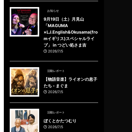
お知らせ
9月19日（土）月見山
「MAGUMA
×LJ.English&Okusama(fro
mイギリス)スペシャルライ
ブ」 in つどい処さま吉
2026/7/5
活動レポート
【物語音楽】ライオンの息子
たち - まぐま
2026/7/5
活動レポート
ぼくとかたつむり
2026/7/5