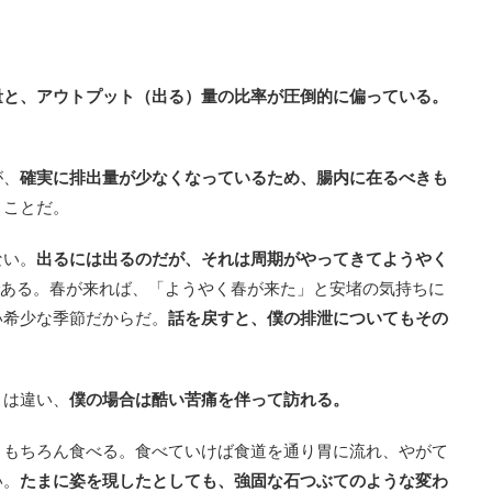
量と、アウトプット（出る）量の比率が圧倒的に偏っている。
が、
確実に排出量が少なくなっているため、腸内に在るべきも
うことだ。
ない。
出るには出るのだが、それは周期がやってきてようやく
ある。春が来れば、「ようやく春が来た」と安堵の気持ちに
い希少な季節だからだ。
話を戻すと、僕の排泄についてもその
とは違い、
僕の場合は酷い苦痛を伴って訪れる。
、もちろん食べる。食べていけば食道を通り胃に流れ、やがて
い。
たまに姿を現したとしても、強固な石つぶてのような変わ