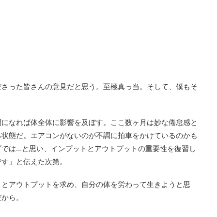
ださった皆さんの意見だと思う。至極真っ当。そして、僕もそ
調になれば体全体に影響を及ぼす。ここ数ヶ月は妙な倦怠感と
る状態だ。エアコンがないのが不調に拍車をかけているのかも
ダでは…と思い、インプットとアウトプットの重要性を復習し
です」と伝えた次第。
トとアウトプットを求め、自分の体を労わって生きようと思
だから。