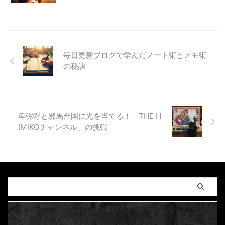
毎日更新ブログで学んだノート術とメモ術
の秘訣
卑弥呼と邪馬台国に光を当てる！「THE H
IMIKOチャンネル」の挑戦