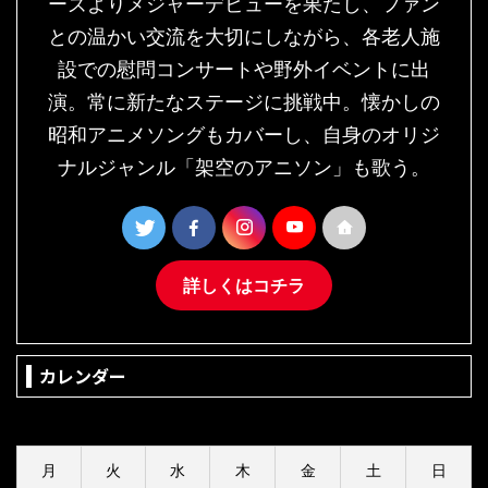
ーズよりメジャーデビューを果たし、ファン
との温かい交流を大切にしながら、各老人施
設での慰問コンサートや野外イベントに出
演。常に新たなステージに挑戦中。懐かしの
昭和アニメソングもカバーし、自身のオリジ
ナルジャンル「架空のアニソン」も歌う。
詳しくはコチラ
カレンダー
2026年8月
月
火
水
木
金
土
日