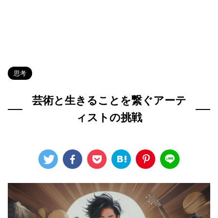
HOME
>
Blog
>
思考
>
思考
芸術と生きることを繋ぐアーテ
ィストの挑戦
2024年8月14日