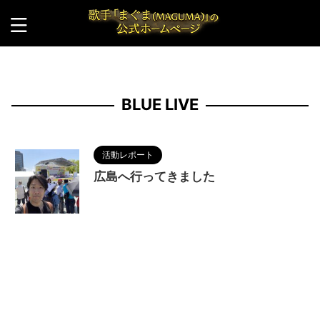
HOME
>
BLUE LIVE
BLUE LIVE
活動レポート
広島へ行ってきました
2024/5/4
BLUE LIVE
,
MAGUMA
,
オッペン
ハイマー
,
フラワーフェスティバル
,
人の性質
,
分析
,
原爆資料館
,
哲学
,
広島
,
物語
,
生き方
,
調和