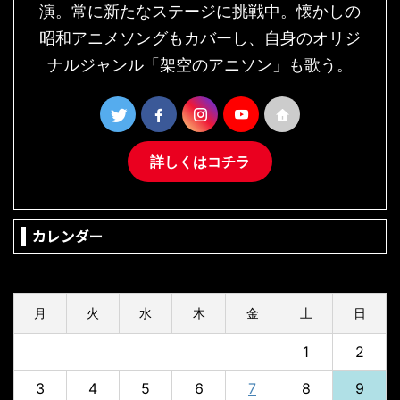
演。常に新たなステージに挑戦中。懐かしの
昭和アニメソングもカバーし、自身のオリジ
ナルジャンル「架空のアニソン」も歌う。
詳しくはコチラ
カレンダー
2026年8月
月
火
水
木
金
土
日
1
2
3
4
5
6
7
8
9