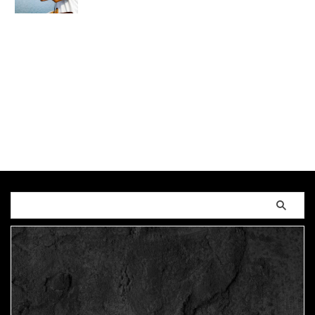
学時代
,
中学生
,
人の性質
,
分析
,
引きこもり
,
登校拒
否
,
鬱