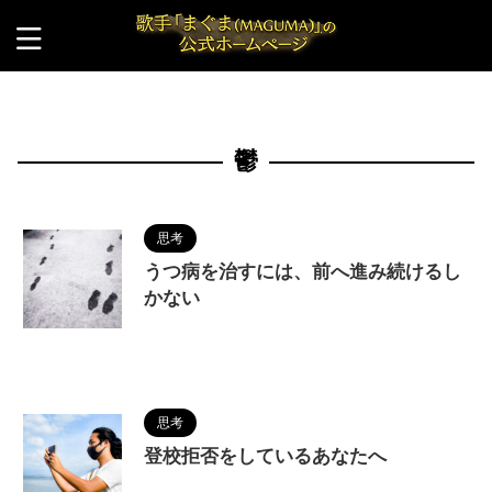
HOME
>
鬱
鬱
思考
うつ病を治すには、前へ進み続けるし
かない
2024/4/6
MAGUMA
,
メンタル強化
,
人の
性質
,
分析
,
哲学
,
対策
,
物語
,
生き方
,
調和
,
鬱
思考
登校拒否をしているあなたへ
2022/10/27
MAGUMA
,
いじめ
,
不登校
,
中