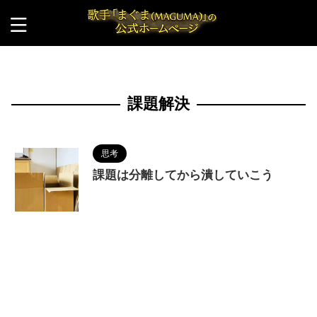
HOME
>
課題解決
課題解決
思考
課題は分離してから潰していこう
2024/5/9
MAGUMA
,
タスクマネージメン
ト
,
人の性質
,
働き方
,
分析
,
哲学
,
問題解決
,
物語
,
生き方
,
課題の分離
,
課題解決
,
調和