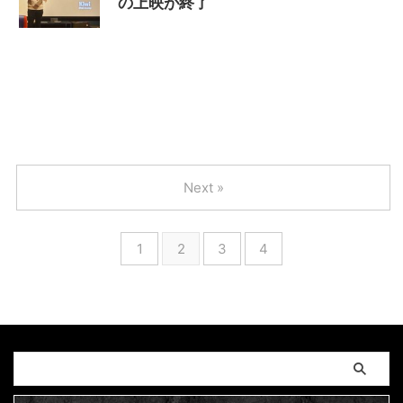
の上映が終了
2024/2/26
MAGUMA
,
THE HIMIKO
LEGEND OF YAMATAIKOKU
,
ならまち
,
ミニシア
ター
,
人の性質
,
分析
,
卑弥呼
,
哲学
,
天照大神
,
奈良
,
日本神話
,
映画
,
物語
,
生き方
,
畿内説
,
調和
,
邪馬台
国
,
青丹座
Next »
1
2
3
4