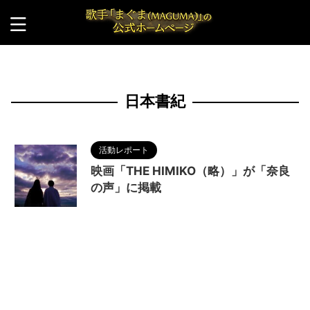
HOME
>
日本書紀
日本書紀
活動レポート
映画「THE HIMIKO（略）」が「奈良
の声」に掲載
2022/11/27
MAGUMA
,
THE HIMIKO
LEGEND OF YAMATAIKOKU
,
ひづきようこ
,
三国
志
,
佐藤マコト
,
作家
,
冨家ノリマサ
,
卑弥呼
,
卑弥
呼 天照大神説
,
古事記
,
哲学
,
天照大神
,
奈良
,
奈良
の声
,
宇津本直記
,
戦場カメラマン渡部陽一
,
日本書
紀
,
日本神話
,
村田雄浩
,
田中要次
,
脚本家
,
調和
,
邪
馬台国
,
邪馬台国畿内説
,
高井俊彦
,
魏国
,
魏志倭人
伝