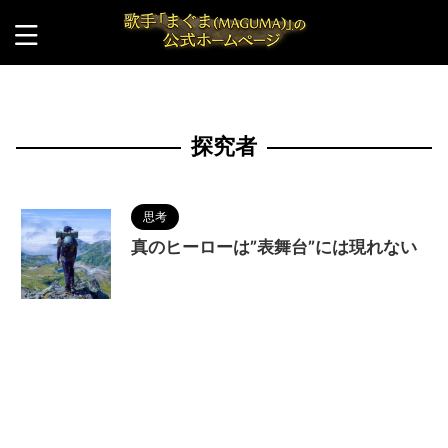
HOME
>
探究者
探究者
思考
真のヒーローは”表舞台”には現れない
2023/10/17
MAGUMA
,
アーティスト
,
ク
リエイター
,
ヒーロー
,
人の性質
,
冒険者
,
分析
,
創造
者
,
哲学
,
心の在り方
,
探究者
,
物語
,
生き方
,
調和