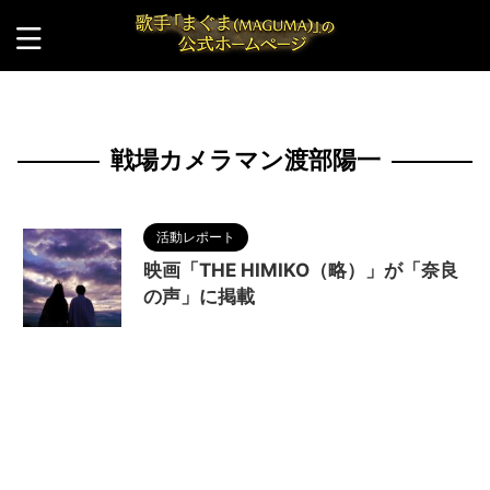
HOME
>
戦場カメラマン渡部陽一
戦場カメラマン渡部陽一
活動レポート
映画「THE HIMIKO（略）」が「奈良
の声」に掲載
2022/11/27
MAGUMA
,
THE HIMIKO
LEGEND OF YAMATAIKOKU
,
ひづきようこ
,
三国
志
,
佐藤マコト
,
作家
,
冨家ノリマサ
,
卑弥呼
,
卑弥
呼 天照大神説
,
古事記
,
哲学
,
天照大神
,
奈良
,
奈良
の声
,
宇津本直記
,
戦場カメラマン渡部陽一
,
日本書
紀
,
日本神話
,
村田雄浩
,
田中要次
,
脚本家
,
調和
,
邪
馬台国
,
邪馬台国畿内説
,
高井俊彦
,
魏国
,
魏志倭人
伝