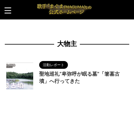
HOME
>
大物主
大物主
活動レポート
聖地巡礼”卑弥呼が眠る墓”「箸墓古
墳」へ行ってきた
2023/8/5
MAGUMA
,
THE HIMIKO
LEGEND OF YAMATAIKOKU
,
三輪山神
,
人の性質
,
倭迹々日百襲姫
,
分析
,
卑弥呼
,
卑弥呼の墓
,
哲学
,
大
物主
,
孝霊天皇
,
映画
,
物語
,
箸墓古墳
,
調和