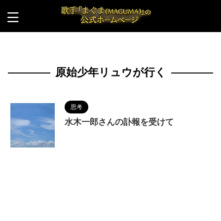
HOME
>
原始少年リュウが行く
原始少年リュウが行く
思考
水木一郎さんの訃報を受けて
2022/12/15
MAGUMA
,
アニソン
,
アニソ
ン界の帝王
,
キャプテンハーロック
,
サバンナを超
えて
,
バビル2世
,
マジンガーZ
,
人の性質
,
分析
,
原
始少年リュウが行く
,
哲学
,
水木一郎
,
物語
,
調和