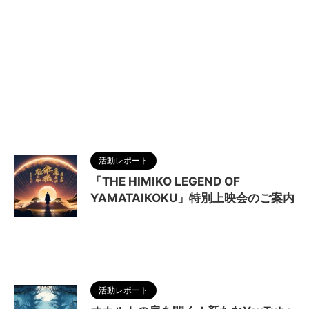
活動レポート
「THE HIMIKO LEGEND OF
YAMATAIKOKU」特別上映会のご案内
2024/9/13
MAGUMA
,
THE HIMIKO
LEGEND OF YAMATAIKOKU
,
人の性質
,
分析
,
卑弥
呼
,
哲学
,
映画
,
物語
,
生き方
,
調和
活動レポート