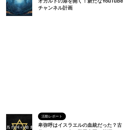
オカルトの扉を開く！新たなYouTube
チャンネル計画
2024/8/23
MAGUMA
,
THE HIMIKO
LEGEND OF YAMATAIKOKU
,
UAP
,
UFO
,
UMA
,
イ
ルミナティ
,
オカルト
,
フリーメイソン
,
人の性質
,
八咫烏
,
分析
,
卑弥呼
,
哲学
,
宇宙人
,
怪異
,
怪談
,
映
画
,
物語
,
生き方
,
秘密結社
,
調和
,
陰謀論
活動レポート
卑弥呼はイスラエルの血統だった？古