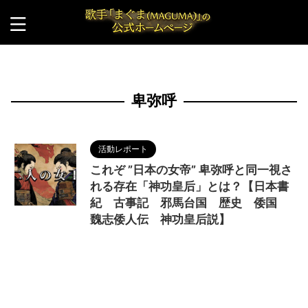
HOME
>
卑弥呼
卑弥呼
活動レポート
これぞ ”日本の女帝” 卑弥呼と同一視さ
れる存在「神功皇后」とは？【日本書
紀 古事記 邪馬台国 歴史 倭国
魏志倭人伝 神功皇后説】
2025/4/15
MAGUMA
,
THE HIMIKO
LEGEND OF YAMATAIKOKU
,
三韓征伐伝説
,
九州
,
九州説
,
人の性質
,
仲哀天皇
,
分析
,
卑弥呼
,
卑弥呼神
功皇后説
,
哲学
,
天照大神
,
天皇
,
巫女
,
日巫女
,
映画
,
朝貢
,
熊襲
,
物語
,
生き方
,
畿内説
,
神功皇后
,
調和