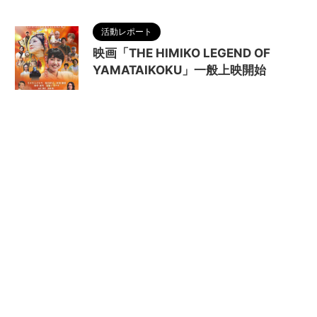
活動レポート
映画「THE HIMIKO LEGEND OF
YAMATAIKOKU」一般上映開始
2024/10/14
MAGUMA
,
THE HIMIKO
LEGEND OF YAMATAIKOKU
,
まほろば
,
上映
,
人の
性質
,
公開
,
分析
,
卑弥呼
,
哲学
,
大和国
,
天照大神
,
奈良
,
日本神話
,
映画
,
物語
,
生き方
,
畿内説
,
調和
,
邪馬台国
,
魏志倭人伝