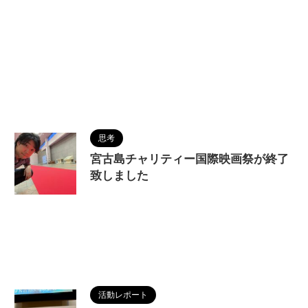
思考
宮古島チャリティー国際映画祭が終了
致しました
2024/7/1
MAGUMA
,
THE HIMIKO
LEGEND OF YAMATAIKOKU
,
ノミネート作品
,
人
の性質
,
分析
,
卑弥呼
,
哲学
,
天照大神
,
宮古島
,
日本
神話
,
映画
,
物語
,
生き方
,
畿内説
,
第三回宮古島チャ
リティー国際映画祭
,
調和
,
邪馬台国
活動レポート