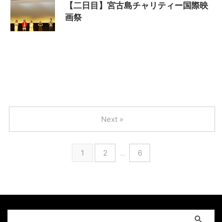
【二日目】宮古島チャリティー国際映
画祭
2024/6/30
MAGUMA
,
THE HIMIKO
LEGEND OF YAMATAIKOKU
,
ノミネート
,
上映
,
人
の性質
,
分析
,
卑弥呼
,
哲学
,
天照大神
,
奈良
,
日本神
話
,
映画
,
映画祭
,
物語
,
生き方
,
畿内説
,
第三回宮古
島チャリティー国際映画祭
,
調和
Next »
1
2
…
6