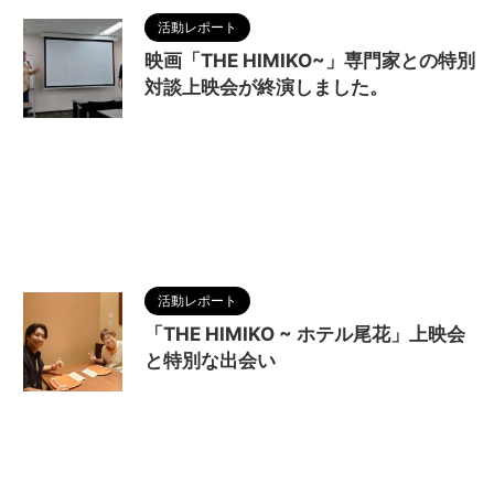
活動レポート
映画「THE HIMIKO~」専門家との特別
対談上映会が終演しました。
2024/10/13
MAGUMA
,
THE HIMIKO
LEGEND OF YAMATAIKOKU
,
まほろば
,
人の性質
,
分析
,
卑弥呼
,
卑弥弓呼
,
哲学
,
大和
,
大和国
,
天照大
神
,
奈良県
,
日本神話
,
映画
,
桜井市埋蔵文化財セン
ター
,
橋本輝彦
,
物語
,
生き方
,
畿内説
,
考古学者
,
調
和
,
邪馬台国
活動レポート
「THE HIMIKO ~ ホテル尾花」上映会
と特別な出会い
2024/9/30
MAGUMA
,
THE HIMIKO
LEGEND OF YAMATAIKOKU
,
オカルト
,
人の性質
,
分析
,
卑弥呼
,
哲学
,
天照大神
,
山添村
,
日本神話
,
映
画
,
物語
,
生き方
,
畿内説
,
調和
,
邪馬台国
,
都市伝説