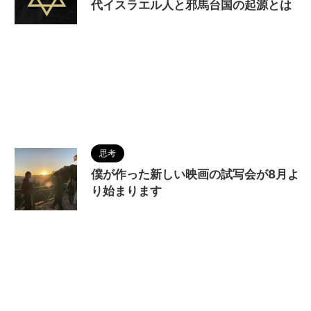
代イスラエル人と邪馬台国の起源とは
2024/7/24
MAGUMA
,
THE HIMIKO
LEGEND OF YAMATAIKOKU
,
アーク
,
イスラエル
の失われた十支族
,
ユダヤ
,
九州説
,
人の性質
,
倭国
大乱
,
分析
,
剣山
,
北イスラエル王国
,
卑弥呼
,
南ユダ
王国
,
哲学
,
四国
,
天照大神
,
契約の箱
,
日ユ同祖論
,
映画
,
東夷
,
物語
,
生き方
,
畿内説
,
秦氏
,
聖書
,
調和
,
越前説
,
邪馬台国
,
阿波説
思考
僕が作った新しい映画の試写会が8月よ
り始まります
2024/7/5
MAGUMA
,
Si-to
,
STAYG
,
THE
HIMIKO LEGEND OF YAMATAIKOKU
,
シンガーソ
ングライターユニット
,
中編映画
,
分析
,
卑弥呼
,
哲
学
,
始まりの朝
,
映画
,
映画祭
,
楽曲
,
物語
,
生き方
,
短編映画
,
調和