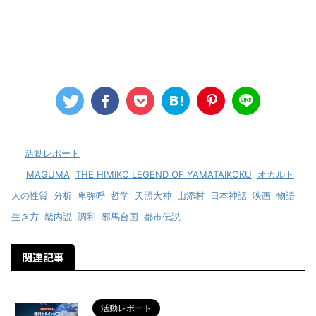
-
活動レポート
-
MAGUMA
,
THE HIMIKO LEGEND OF YAMATAIKOKU
,
オカルト
,
人の性質
,
分析
,
卑弥呼
,
哲学
,
天照大神
,
山添村
,
日本神話
,
映画
,
物語
,
生き方
,
畿内説
,
調和
,
邪馬台国
,
都市伝説
関連記事
活動レポート