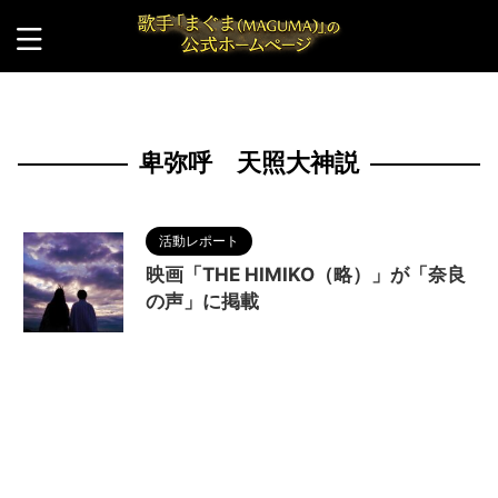
HOME
>
卑弥呼 天照大神説
卑弥呼 天照大神説
活動レポート
映画「THE HIMIKO（略）」が「奈良
の声」に掲載
2022/11/27
MAGUMA
,
THE HIMIKO
LEGEND OF YAMATAIKOKU
,
ひづきようこ
,
三国
志
,
佐藤マコト
,
作家
,
冨家ノリマサ
,
卑弥呼
,
卑弥
呼 天照大神説
,
古事記
,
哲学
,
天照大神
,
奈良
,
奈良
の声
,
宇津本直記
,
戦場カメラマン渡部陽一
,
日本書
紀
,
日本神話
,
村田雄浩
,
田中要次
,
脚本家
,
調和
,
邪
馬台国
,
邪馬台国畿内説
,
高井俊彦
,
魏国
,
魏志倭人
伝