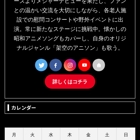
ーズよりメジャーデビューを果たし、ファン
との温かい交流を大切にしながら、各老人施
設での慰問コンサートや野外イベントに出
演。常に新たなステージに挑戦中。懐かしの
昭和アニメソングもカバーし、自身のオリジ
ナルジャンル「架空のアニソン」も歌う。
詳しくはコチラ
カレンダー
2026年8月
月
火
水
木
金
土
日