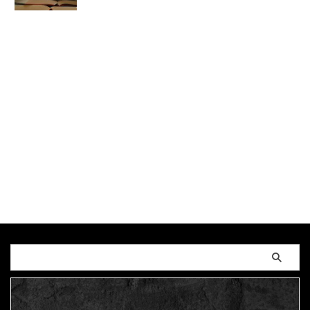
2023/1/2
MAGUMA
,
TSUMUGIJAPAN
,
み
っちょん
,
三鷹RIスタジオ
,
五宝孝一
,
人の性質
,
優
情
,
分析
,
台本
,
哲学
,
志藤彩那
,
朗読劇
,
松井友作
,
森下雅子
,
森山国史
,
武口奈々子
,
水樹和也
,
清月エ
ンターテインメント
,
物語
,
舞台「優情」
,
芳本美代
子
,
調和
,
近藤哲也
,
野田憲晴
,
長谷川鈴