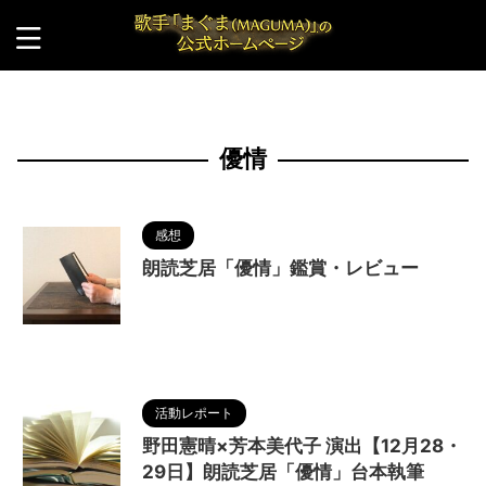
HOME
>
優情
優情
感想
朗読芝居「優情」鑑賞・レビュー
2023/8/21
MAGUMA
,
TSUMUGIJAPAN
,
みっちょん
,
人の性質
,
優情
,
分析
,
哲学
,
朗読
,
朗読
劇
,
朗読芝居
,
物語
,
脚本
,
芳本美代子
,
調和
活動レポート
野田憲晴×芳本美代子 演出【12月28・
29日】朗読芝居「優情」台本執筆