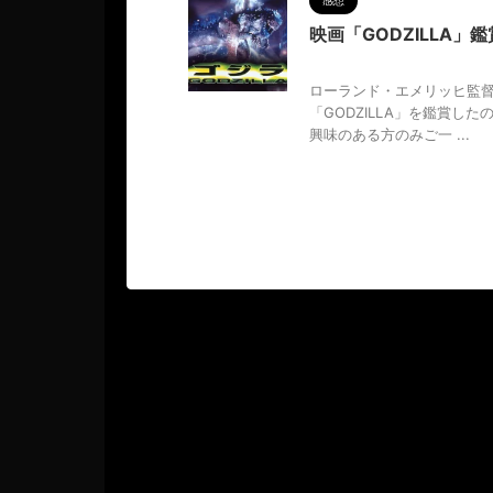
感想
映画「GODZILLA」
2023/9/16
GODZILLA
ローランド・エメリッヒ監
「GODZILLA」を鑑賞し
興味のある方のみご一 ...