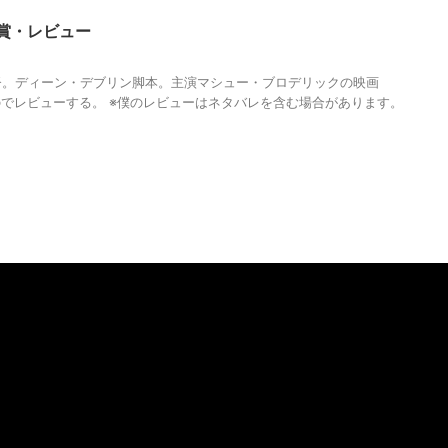
鑑賞・レビュー
,
MAGUMA
,
ゴジラ
,
ハリウッド
,
人の性質
,
分析
,
哲学
,
映画
,
物語
,
調和
督。ディーン・デブリン脚本。主演マシュー・ブロデリックの映画
たのでレビューする。 ※僕のレビューはネタバレを含む場合があります。