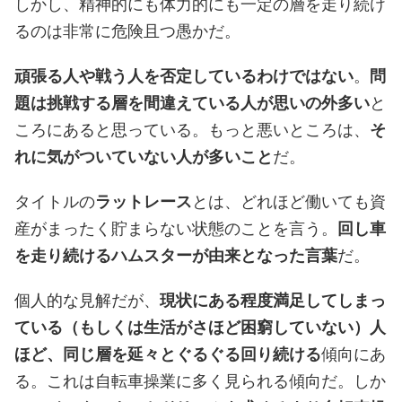
しかし、精神的にも体力的にも一定の層を走り続け
るのは非常に危険且つ愚かだ。
頑張る人や戦う人を否定しているわけではない
。
問
題は挑戦する層を間違えている人が思いの外多い
と
ころにあると思っている。もっと悪いところは、
そ
れに気がついていない人が多いこと
だ。
タイトルの
ラットレース
とは、どれほど働いても資
産がまったく貯まらない状態のことを言う。
回し車
を走り続けるハムスターが由来となった言葉
だ。
個人的な見解だが、
現状にある程度満足してしまっ
ている（もしくは生活がさほど困窮していない）人
ほど、同じ層を延々とぐるぐる回り続ける
傾向にあ
る。これは自転車操業に多く見られる傾向だ。しか