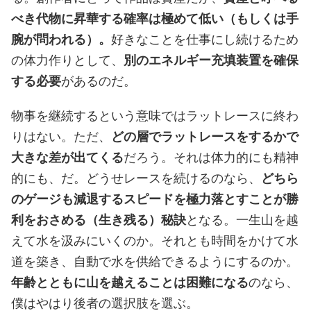
べき代物に昇華する確率は極めて低い（もしくは手
腕が問われる）。
好きなことを仕事にし続けるため
の体力作りとして、
別のエネルギー充填装置を確保
する必要
があるのだ。
物事を継続するという意味ではラットレースに終わ
りはない。ただ、
どの層でラットレースをするかで
大きな差が出てくる
だろう。それは体力的にも精神
的にも、だ。どうせレースを続けるのなら、
どちら
のゲージも減退するスピードを極力落とすことが勝
利をおさめる（生き残る）秘訣
となる。一生山を越
えて水を汲みにいくのか。それとも時間をかけて水
道を築き、自動で水を供給できるようにするのか。
年齢とともに山を越えることは困難になる
のなら、
僕はやはり後者の選択肢を選ぶ。