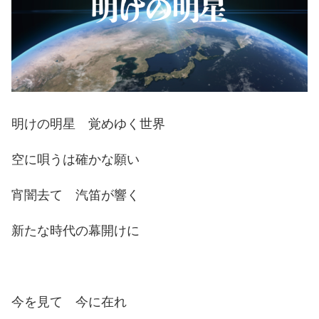
明けの明星 覚めゆく世界
空に唄うは確かな願い
宵闇去て 汽笛が響く
新たな時代の幕開けに
今を見て 今に在れ