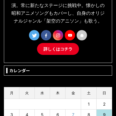
演。常に新たなステージに挑戦中。懐かしの
昭和アニメソングもカバーし、自身のオリジ
ナルジャンル「架空のアニソン」も歌う。
詳しくはコチラ
カレンダー
2026年8月
月
火
水
木
金
土
日
1
2
3
4
5
6
7
8
9