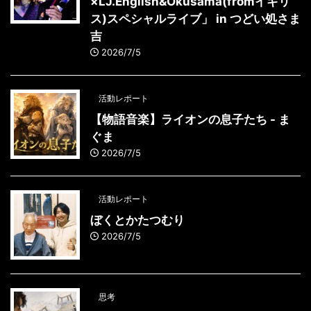
×LJ.English&Okusama(fromイギリ
ス)スペシャルライブ」 in つどい処さま
吉
2026/7/5
活動レポート
【物語音楽】ライオンの息子たち - ま
ぐま
2026/7/5
活動レポート
ぼくとかたつむり
2026/7/5
思考