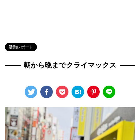
HOME
>
Blog
>
活動レポート
>
活動レポート
朝から晩までクライマックス
2025年4月2日