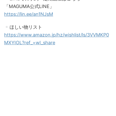
「MAGUMA公式LINE」
https://lin.ee/an1NJsM
ほしい物リスト
https://www.amazon.jp/hz/wishlist/ls/3VVMKP0
MXYIOL?ref_=wl_share