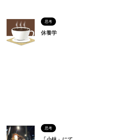
思考
休養学
思考
「小鉢」にて