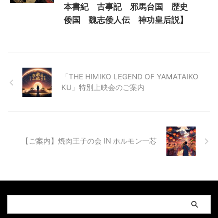
本書紀 古事記 邪馬台国 歴史
倭国 魏志倭人伝 神功皇后説】
「THE HIMIKO LEGEND OF YAMATAIKO
KU」特別上映会のご案内
【ご案内】焼肉王子の会 IN ホルモン一芯