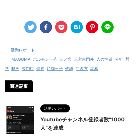
-
活動レポート
-
MAGUMA
,
ホルモン一芯
,
三ノ宮
,
三宮東門外
,
人の性質
,
分析
,
哲
学
,
映画
,
東門街
,
焼肉
,
焼肉王子
,
物語
,
生き方
,
調和
関連記事
活動レポート
Youtubeチャンネル登録者数”1000
人”を達成