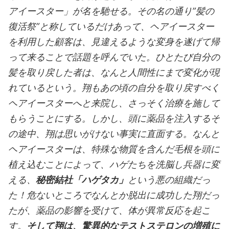
アイースター」が名を馳せる。その名の通り”髪の
復活祭”と称しているだけあって、ヘアイースター
を利用した顧客は、見違えるような変身を遂げて帰
って来ることで話題を呼んでいた。ひとたび自分の
髪を取り戻した者は、なんと人間性にまで変化が現
れているという。翔もあの頃の自分を取り戻すべく
ヘアイースターへと来院し、さっそく治療を施して
もらうことにする。しかし、頭に薬品を注入するそ
の途中、翔は思いがけない事実に直面する。なんと
ヘアイースターは、特殊な物質を含んだ毛根を頭に
植え込むことによって、ハゲたちを洗脳し兵器に変
える、
秘密結社「ハゲタカ」
という悪の組織だっ
た！危ないところでなんとか脱出に成功した翔だっ
たが、薬品の影響を受けて、体が異常反応を起こ
す。
そして翔は、驚異的なテストステロンの増殖に