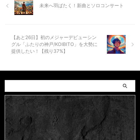
未来へ羽ばたく！新曲とソロコンサート
【あと26日】初のメジャーデビューシン
グル「ふたりの神戸/KOIBITO」を大勢に
提供したい！【残り37%】