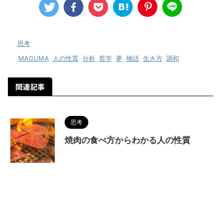
-
思考
-
MAGUMA
,
人の性質
,
分析
,
哲学
,
夢
,
物語
,
生き方
,
調和
関連記事
思考
焼肉の食べ方からわかる人の性質