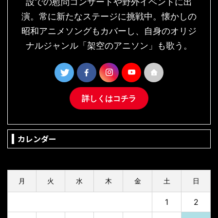
設での慰問コンサートや野外イベントに出
演。常に新たなステージに挑戦中。懐かしの
昭和アニメソングもカバーし、自身のオリジ
ナルジャンル「架空のアニソン」も歌う。
詳しくはコチラ
カレンダー
2026年8月
月
火
水
木
金
土
日
1
2