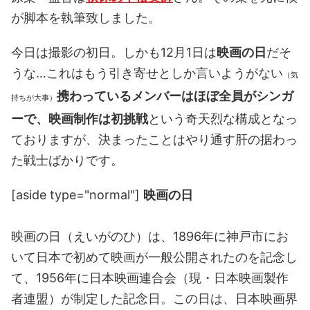
が脚本を執筆致しました。
今日は撮影の初日。しかも12月1日は
映画の日
だそ
うな…これはもう引き寄せとしか言いようがない
（気
携わっているメンバーはほぼ全員がシンガ
持ちが大事）
ーで、映画制作は初挑戦
という奇天烈な構成となっ
ておりますが、決まったことはやり通す肝の据わっ
た戦士ばかりです。
[aside type="normal"] 
映画の日
映画の日（えいがのひ）は、1896年に神戸市にお
いて日本で初めて映画が一般公開されたのを記念し
て、1956年に日本映画連合会（現・日本映画製作
者連盟）が制定した記念日。この日は、日本映画界