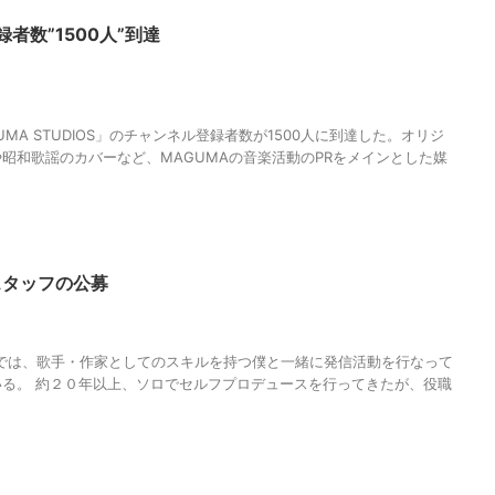
録者数”1500人”到達
MAGUMA STUDIOS
,
Youtubeチャンネル
,
オリジナルソング
,
カバー
,
チャン
ます
,
人の性質
,
分析
,
哲学
,
懐メロ
,
昭和歌謡
,
架空のアニソン
,
歌ってみた
,
物
和
GUMA STUDIOS」のチャンネル登録者数が1500人に到達した。オリジ
昭和歌謡のカバーなど、MAGUMAの音楽活動のPRをメインとした媒
Sスタッフの公募
MAGUMA STUDIOS
,
THE HIMIKO LEGEND OF YAMATAIKOKU
,
スタッフ募
分析
,
哲学
,
小説
,
映画
,
物語
,
調和
IOSでは、歌手・作家としてのスキルを持つ僕と一緒に発信活動を行なって
る。 約２０年以上、ソロでセルフプロデュースを行ってきたが、役職