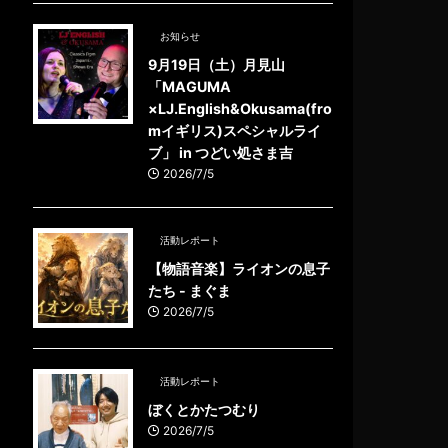
お知らせ
9月19日（土）月見山
「MAGUMA
×LJ.English&Okusama(fro
mイギリス)スペシャルライ
ブ」 in つどい処さま吉
2026/7/5
活動レポート
【物語音楽】ライオンの息子
たち - まぐま
2026/7/5
活動レポート
ぼくとかたつむり
2026/7/5