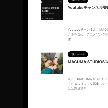
活動レポート
Youtubeチャンネル登
2024/5/10
MAGUMA
,
ネル登録よろしくお願い致し
語
,
生き方
,
登録者数1500人
,
調
Youtubeチャンネル「MA
ナルを含め、アニメソングや
体 ...
活動レポート
MAGUMA STUDIO
2023/9/8
MAGUMA
,
集中
,
チーム
,
人の性質
,
仲間
,
現在、MAGUMA STUD
くれるスタッフを募集してい
には適材適所 ...