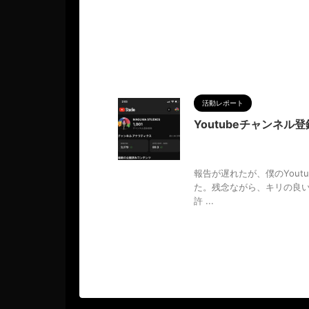
活動レポート
Youtubeチャンネル登
2022/12/28
1000人
,
M
析
,
哲学
,
物語
,
調和
,
達成
報告が遅れたが、僕のYoutu
た。残念ながら、キリの良い
許 ...