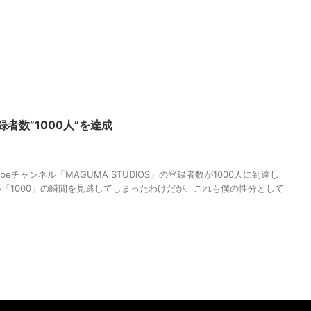
録者数”1000人”を達成
AGUMA
,
MAGUMA STUDIOS
,
Youtube
,
Youtubeチャンネル
,
人の性質
,
分
beチャンネル「MAGUMA STUDIOS」の登録者数が1000人に到達し
「1000」の瞬間を見逃してしまったわけだが、これも僕の性分として