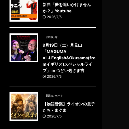
新曲「夢を追いかけません
か？」Youtube
2026/7/5
お知らせ
9月19日（土）月見山
「MAGUMA
×LJ.English&Okusama(fro
mイギリス)スペシャルライ
ブ」 in つどい処さま吉
2026/7/5
活動レポート
【物語音楽】ライオンの息子
たち - まぐま
2026/7/5