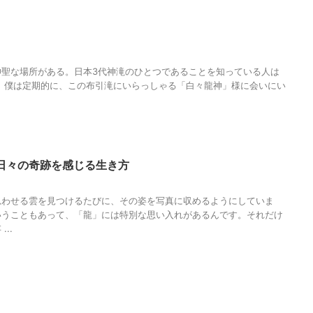
人の性質
,
分析
,
哲学
,
布引滝
,
物語
,
生き方
,
白々龍神
,
神
,
神戸
,
自然崇拝
,
調和
,
神聖な場所がある。日本3代神滝のひとつであることを知っている人は
 僕は定期的に、この布引滝にいらっしゃる「白々龍神」様に会いにい
日々の奇跡を感じる生き方
人の性質
,
写真
,
分析
,
哲学
,
年男
,
撮影
,
物語
,
生き方
,
調和
,
辰年
,
雲
,
龍
,
龍神様
思わせる雲を見つけるたびに、その姿を写真に収めるようにしていま
いうこともあって、「龍」には特別な思い入れがあるんです。それだけ
..