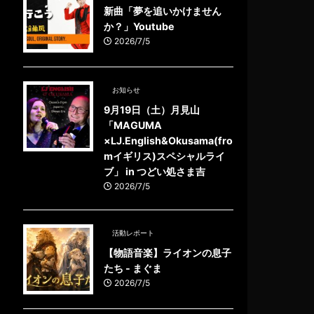
新曲「夢を追いかけません
か？」Youtube
2026/7/5
お知らせ
9月19日（土）月見山
「MAGUMA
×LJ.English&Okusama(fro
mイギリス)スペシャルライ
ブ」 in つどい処さま吉
2026/7/5
活動レポート
【物語音楽】ライオンの息子
たち - まぐま
2026/7/5