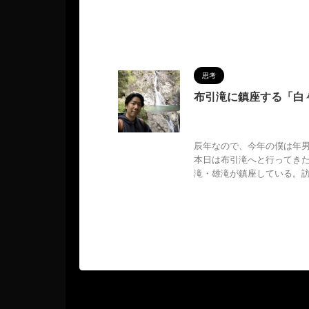
思考
布引滝に鎮座する「白
2024/4/16
MAGUMA
,
物語
,
生き方
,
甲辰
,
白々龍神
,
辰年なので、今年の僕は年
本日は布引滝へと行ってき
滝・雄滝が鎮座している。訪 .