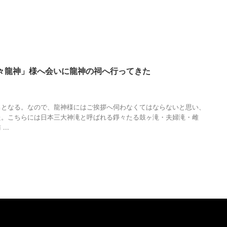
々龍神」様へ会いに龍神の祠へ行ってきた
人の性質
,
分析
,
哲学
,
大自然
,
夫婦滝
,
布引滝
,
干支
,
年男
,
日本三大神滝
,
映画
,
神戸
,
神様
,
調和
,
辰年
,
雄滝
,
雌滝
,
鼓ヶ滝
,
龍神の祠
,
龍神様
男となる。なので、龍神様にはご挨拶へ伺わなくてはならないと思い、
た。こちらには日本三大神滝と呼ばれる錚々たる鼓ヶ滝・夫婦滝・雌
..