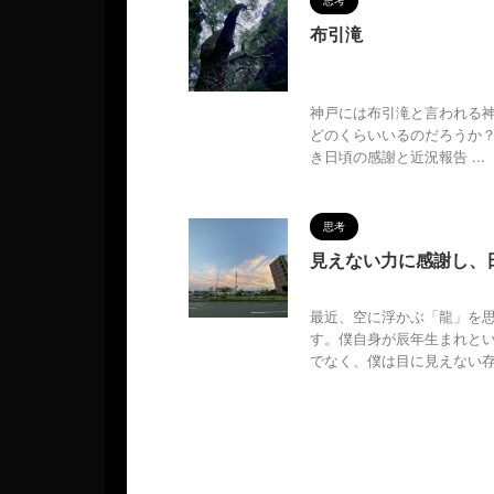
思考
布引滝
2024/10/1
MAGUMA
,
貯水湖
,
龍神様
神戸には布引滝と言われる
どのくらいいるのだろうか？
き日頃の感謝と近況報告 ...
思考
見えない力に感謝し、
2024/9/23
MAGUMA
,
最近、空に浮かぶ「龍」を
す。僕自身が辰年生まれと
でなく、僕は目に見えない存 .