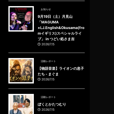
お知らせ
9月19日（土）月見山
「MAGUMA
×LJ.English&Okusama(fro
mイギリス)スペシャルライ
ブ」 in つどい処さま吉
2026/7/5
活動レポート
【物語音楽】ライオンの息子
たち - まぐま
2026/7/5
活動レポート
ぼくとかたつむり
2026/7/5