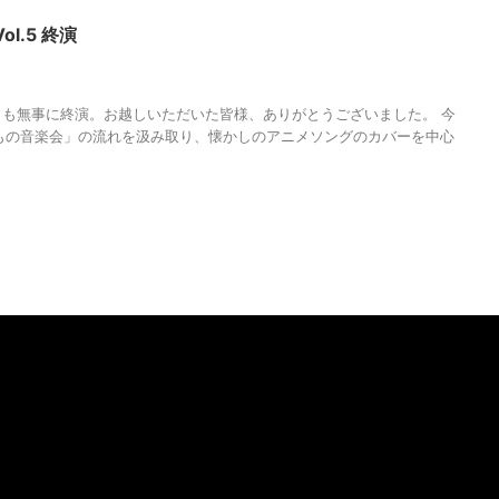
l.5 終演
AGUMA
,
マンスリーコンサートVol.5
,
人の性質
,
分析
,
哲学
,
物語
,
生き方
,
自
も無事に終演。お越しいただいた皆様、ありがとうございました。 今
もの音楽会」の流れを汲み取り、懐かしのアニメソングのカバーを中心