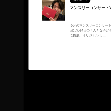
活動レポート
マンスリーコンサートVo
2024/5/20
Hiz'BAR
,
M
主公演
,
調和
,
音楽
今月のマンスリーコンサート
回は5月4日の「大きな子ど
に構成。オリジナルは ...