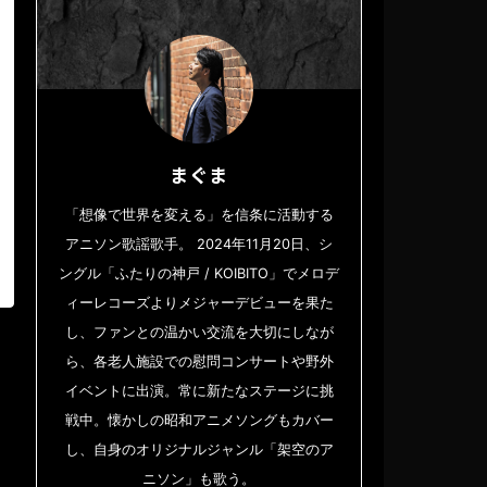
まぐま
「想像で世界を変える」を信条に活動する
アニソン歌謡歌手。 2024年11月20日、シ
ングル「ふたりの神戸 / KOIBITO」でメロデ
ィーレコーズよりメジャーデビューを果た
し、ファンとの温かい交流を大切にしなが
ら、各老人施設での慰問コンサートや野外
イベントに出演。常に新たなステージに挑
戦中。懐かしの昭和アニメソングもカバー
し、自身のオリジナルジャンル「架空のア
ニソン」も歌う。