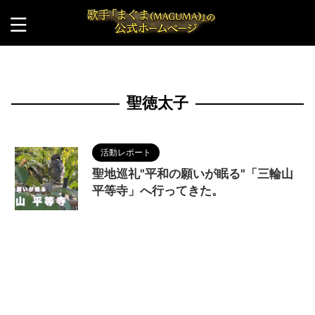
HOME
>
聖徳太子
聖徳太子
活動レポート
聖地巡礼"平和の願いが眠る"「三輪山
平等寺」へ行ってきた。
2023/9/17
MAGUMA
,
THE HIMIKO
LEGEND OF YAMATAIKOKU
,
Youtube
,
三輪山
,
人
の性質
,
分析
,
卑弥呼
,
哲学
,
平等寺
,
映画
,
物語
,
畿
内説
,
聖地巡礼
,
聖徳太子
,
調和
,
邪馬台国