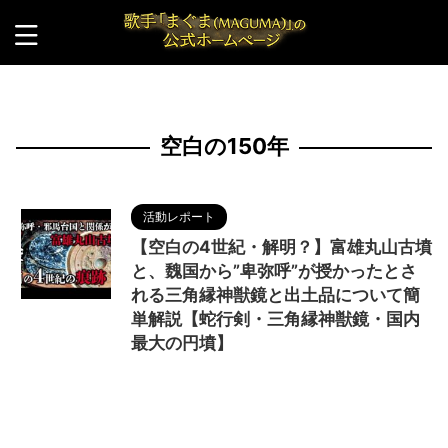
HOME
>
空白の150年
空白の150年
活動レポート
【空白の4世紀・解明？】富雄丸山古墳
と、魏国から”卑弥呼”が授かったとさ
れる三角縁神獣鏡と出土品について簡
単解説【蛇行剣・三角縁神獣鏡・国内
最大の円墳】
2024/6/4
MAGUMA
,
THE HIMIKO
LEGEND OF YAMATAIKOKU
,
Youtube
,
Youtuber
,
三角縁神獣鏡
,
中国
,
人の性質
,
倭国
,
円墳
,
出土品
,
分析
,
卑弥呼
,
哲学
,
国内最大
,
天照大神
,
富雄丸山古