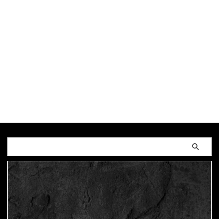
墳
,
映画
,
歴史
,
浪漫
,
物語
,
生き方
,
発掘
,
空白の150
年
,
空白の4世紀
,
蛇行剣
,
解説動画
,
調和
,
邪馬台国
,
銅鏡
,
魏国
,
魏志倭人伝