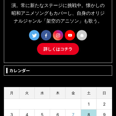
演。常に新たなステージに挑戦中。懐かしの
昭和アニメソングもカバーし、自身のオリジ
ナルジャンル「架空のアニソン」も歌う。
詳しくはコチラ
カレンダー
2026年8月
月
火
水
木
金
土
日
1
2
3
4
5
6
7
8
9