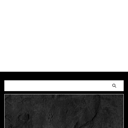
墳
,
映画
,
歴史
,
浪漫
,
物語
,
生き方
,
発掘
,
空白の150
年
,
空白の4世紀
,
蛇行剣
,
解説動画
,
調和
,
邪馬台国
,
銅鏡
,
魏国
,
魏志倭人伝