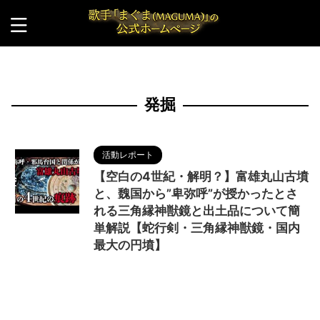
HOME
>
発掘
発掘
活動レポート
【空白の4世紀・解明？】富雄丸山古墳
と、魏国から”卑弥呼”が授かったとさ
れる三角縁神獣鏡と出土品について簡
単解説【蛇行剣・三角縁神獣鏡・国内
最大の円墳】
2024/6/4
MAGUMA
,
THE HIMIKO
LEGEND OF YAMATAIKOKU
,
Youtube
,
Youtuber
,
三角縁神獣鏡
,
中国
,
人の性質
,
倭国
,
円墳
,
出土品
,
分析
,
卑弥呼
,
哲学
,
国内最大
,
天照大神
,
富雄丸山古