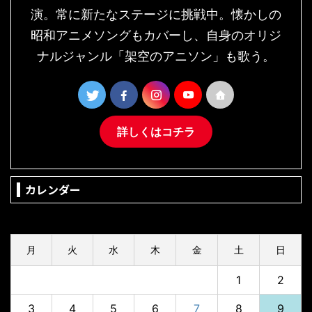
演。常に新たなステージに挑戦中。懐かしの
昭和アニメソングもカバーし、自身のオリジ
ナルジャンル「架空のアニソン」も歌う。
詳しくはコチラ
カレンダー
2026年8月
月
火
水
木
金
土
日
1
2
3
4
5
6
7
8
9