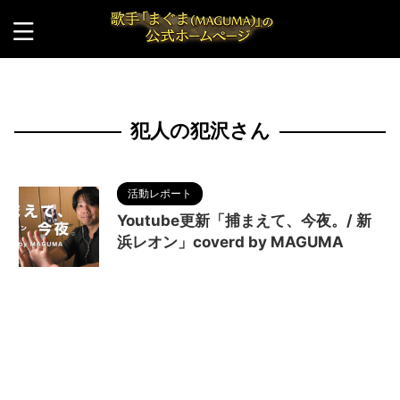
HOME
>
犯人の犯沢さん
犯人の犯沢さん
活動レポート
Youtube更新「捕まえて、今夜。/ 新
浜レオン」coverd by MAGUMA
2024/10/11
cover
,
MAGUMA
,
Youtube
,
アニソン
,
アニメ
,
オープニングテーマ
,
カバー
,
人
の性質
,
分析
,
名探偵コナン
,
哲学
,
捕まえて、今
夜。
,
新浜レオン
,
歌ってみた
,
歌謡曲
,
物語
,
犯人の
犯沢さん
,
生き方
,
調和